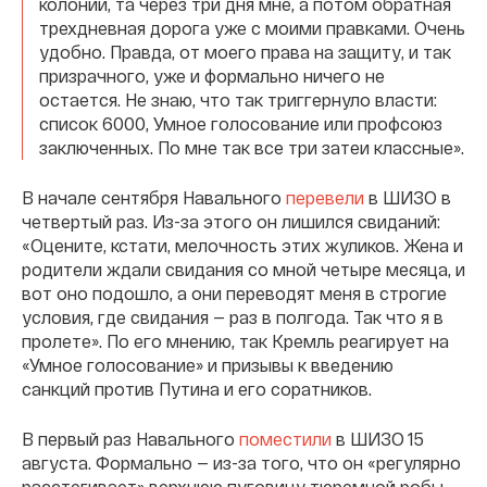
колонии, та через три дня мне, а потом обратная
трехдневная дорога уже с моими правками. Очень
удобно. Правда, от моего права на защиту, и так
призрачного, уже и формально ничего не
остается. Не знаю, что так триггернуло власти:
список 6000, Умное голосование или профсоюз
заключенных. По мне так все три затеи классные».
В начале сентября Навального
перевели
в ШИЗО в
четвертый раз. Из-за этого он лишился свиданий:
«Оцените, кстати, мелочность этих жуликов. Жена и
родители ждали свидания со мной четыре месяца, и
вот оно подошло, а они переводят меня в строгие
условия, где свидания — раз в полгода. Так что я в
пролете». По его мнению, так Кремль реагирует на
«Умное голосование» и призывы к введению
санкций против Путина и его соратников.
В первый раз Навального
поместили
в ШИЗО 15
августа. Формально — из-за того, что он «регулярно
расстегивает» верхнюю пуговицу тюремной робы,