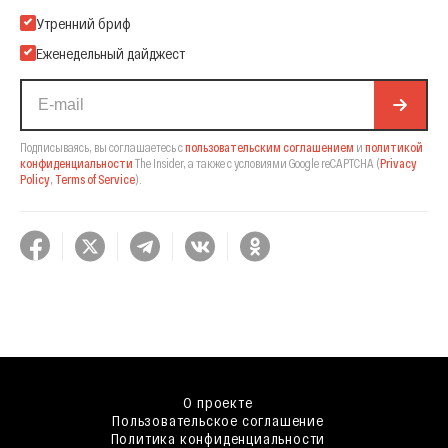
Подпишитесь на нашу Email-рассылку
Утренний бриф
Еженедельный дайджест
Подписываясь, вы соглашаетесь с
пользовательским соглашением
и
политикой
конфиденциальности
The Insider,
а также с условиями Google reCAPTCHA
(
Privacy
Policy
,
Terms of Service
).
О проекте
Пользовательское соглашение
Политика конфиденциальности