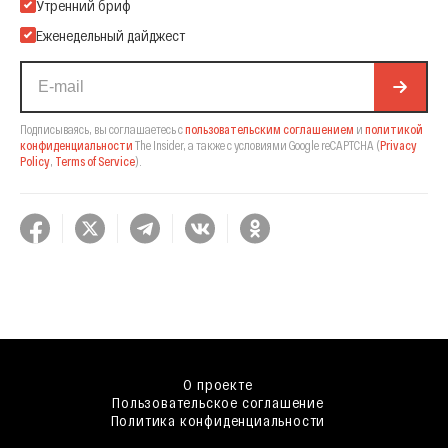
Подпишитесь на нашу Email-рассылку
Утренний бриф
Еженедельный дайджест
Подписываясь, вы соглашаетесь с
пользовательским соглашением
и
политикой
конфиденциальности
The Insider,
а также с условиями Google reCAPTCHA
(
Privacy
Policy
,
Terms of Service
).
О проекте
Пользовательское соглашение
Политика конфиденциальности