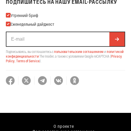
ПОДПИШИТЕСЬ НА НАШУ EMAIL-РАССЫЛКУ
Подпишитесь на нашу Email-рассылку
Утренний бриф
Еженедельный дайджест
Подписываясь, вы соглашаетесь с
пользовательским соглашением
и
политикой
конфиденциальности
The Insider,
а также с условиями Google reCAPTCHA
(
Privacy
Policy
,
Terms of Service
).
О проекте