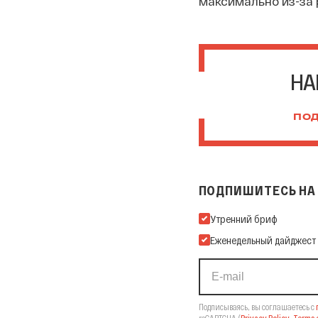
максимально из-за 
НА
ПОД
ПОДПИШИТЕСЬ НА 
Подпишитесь на нашу Ema
Утренний бриф
Еженедельный дайджест
Подписываясь, вы соглашаетесь с
reCAPTCHA
(
Privacy Policy
,
Terms o