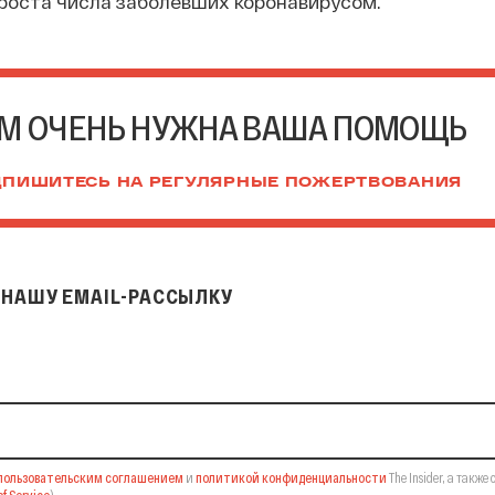
роста числа заболевших коронавирусом.
М ОЧЕНЬ НУЖНА ВАША ПОМОЩЬ
ПИШИТЕСЬ НА РЕГУЛЯРНЫЕ ПОЖЕРТВОВАНИЯ
НАШУ EMAIL-РАССЫЛКУ
il-рассылку
пользовательским соглашением
и
политикой конфиденциальности
The Insider,
а также 
f Service
).