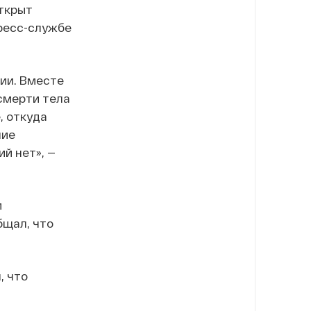
открыт
ресс-службе
ии. Вместе
смерти тела
, откуда
ние
й нет», —
й
бщал, что
, что