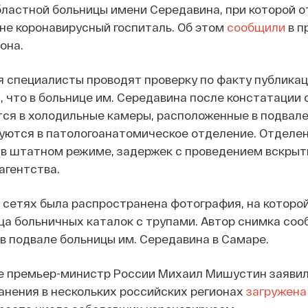
бластной больницы имени Середавина, при которой 
не коронавирусный госпиталь. Об этом
сообщили
в п
она.
 специалисты проводят проверку по факту публикац
 что в больнице им. Середавина после констатации 
я в холодильные камеры, расположенные в подвале
уются в патологоанатомическое отделение. Отделе
в штатном режиме, задержек с проведением вскрыти
агентства.
 сетях была распространена фотография, на которо
а больничных каталок с трупами. Автор снимка соо
в подвале больницы им. Середавина в Самаре.
е премьер-министр России Михаил Мишустин заявил
анения в нескольких российских регионах
загружена