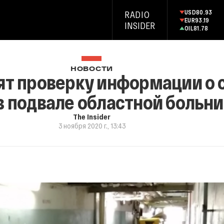
USD
80.93
RADIO
EUR
93.19
INSIDER
OIL
81.78
НОВОСТИ
ят проверку информации о 
в подвале областной больн
The Insider
3 ноября 2020 г., 13:43