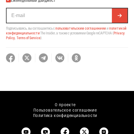
Еженедельный дайджест
Подписываясь, вы соглашаетесь с
пользовательским соглашением
и
политикой
конфиденциальности
The Insider,
а также с условиями Google reCAPTCHA
(
Privacy
Policy
,
Terms of Service
).
О проекте
Пользовательское соглашение
Политика конфиденциальности