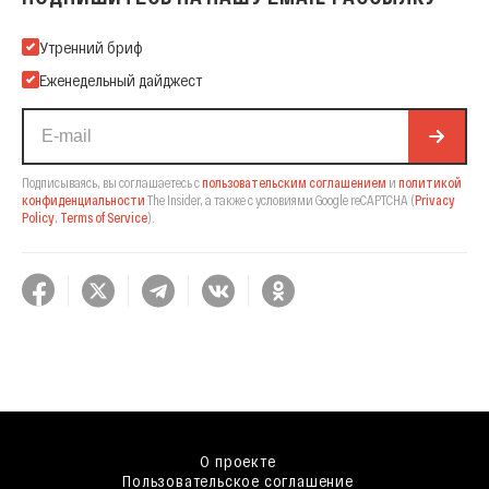
Подпишитесь на нашу Email-рассылку
Утренний бриф
Еженедельный дайджест
Подписываясь, вы соглашаетесь с
пользовательским соглашением
и
политикой
конфиденциальности
The Insider,
а также с условиями Google reCAPTCHA
(
Privacy
Policy
,
Terms of Service
).
О проекте
Пользовательское соглашение