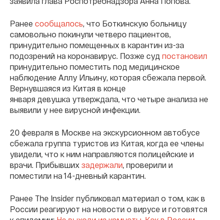
заявила глава Роспотребнадзора Анна Попова.
Ранее
сообщалось
, что Боткинскую больницу
самовольно покинули четверо пациентов,
принудительно помещенных в карантин из-за
подозрений на коронавирус. Позже суд
постановил
принудительно поместить под медицинское
наблюдение Аллу Ильину, которая сбежала первой.
Вернувшаяся из Китая в конце
января девушка утверждала, что четыре анализа не
выявили у нее вирусной инфекции.
20 февраля в Москве на экскурсионном автобусе
сбежала группа туристов из Китая, когда ее члены
увидели, что к ним направляются полицейские и
врачи. Прибывших
задержали
, проверили и
поместили на 14-дневный карантин.
Ранее The Insider публиковал материал о том, как в
России реагируют на новости о вирусе и готовятся
к эпидемии:
Не выходи из комнаты. Как в России