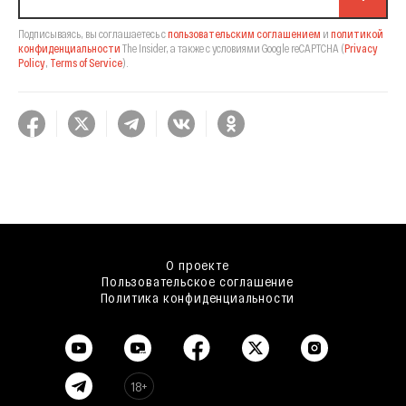
Подписываясь, вы соглашаетесь с
пользовательским соглашением
и
политикой
конфиденциальности
The Insider,
а также с условиями Google reCAPTCHA
(
Privacy
Policy
,
Terms of Service
).
О проекте
Пользовательское соглашение
Политика конфиденциальности
18+