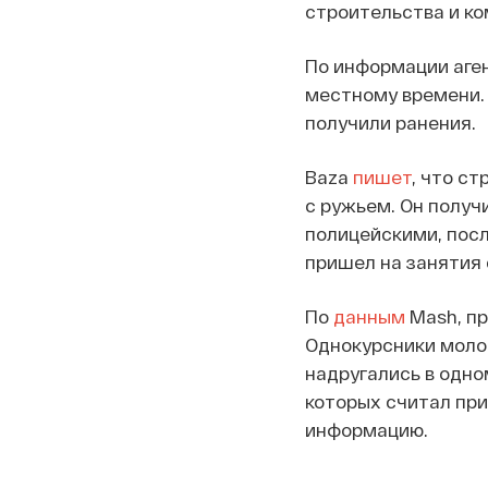
строительства и ко
По информации аген
местному времени. 
получили ранения.
Baza
пишет
, что с
с ружьем. Он получ
полицейскими, посл
пришел на занятия 
По
данным
Mash, пр
Однокурсники молод
надругались в одно
которых считал пр
информацию.