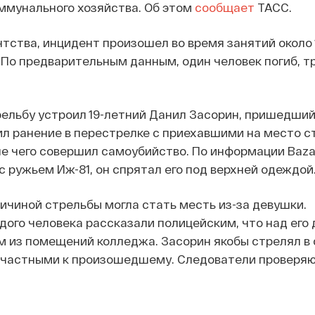
ммунального хозяйства. Об этом
сообщает
ТАСС.
тства, инцидент произошел во время занятий около 
По предварительным данным, один человек погиб, т
трельбу устроил 19-летний Данил Засорин, пришедший
ил ранение в перестрелке с приехавшими на место 
е чего совершил самоубийство. По информации Baza
с ружьем Иж-81, он спрятал его под верхней одеждой
ичиной стрельбы могла стать месть из-за девушки.
ого человека рассказали полицейским, что над его
м из помещений колледжа. Засорин якобы стрелял в 
ичастными к произошедшему. Следователи проверяю