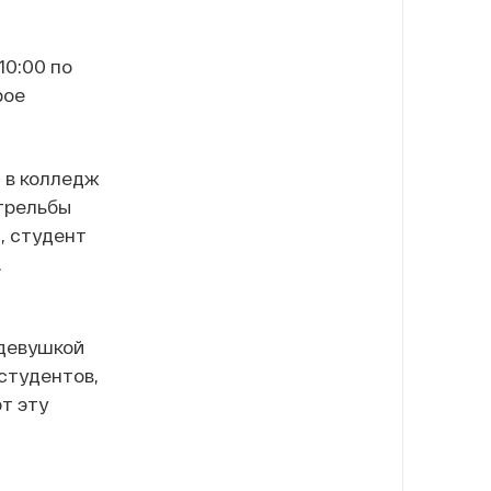
10:00 по
рое
 в колледж
стрельбы
, студент
.
 девушкой
студентов,
т эту