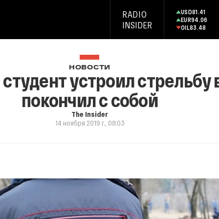
USD
81.41
RADIO
EUR
94.06
INSIDER
OIL
83.48
НОВОСТИ
студент устроил стрельбу 
покончил с собой
The Insider
14 ноября 2019 г., 08:03