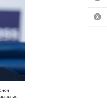
дной
 решение