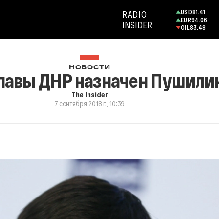
USD
81.41
RADIO
EUR
94.06
INSIDER
OIL
83.48
НОВОСТИ
главы ДНР назначен Пушили
The Insider
7 сентября 2018 г., 10:39