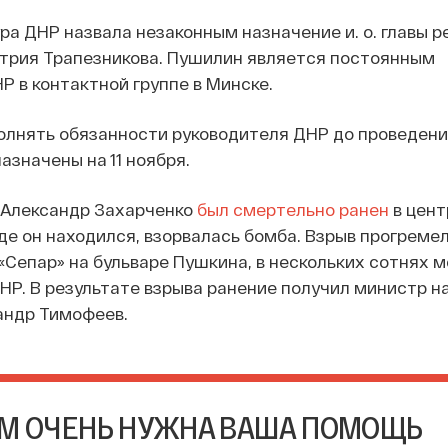
ра ДНР назвала незаконным назначение и. о. главы р
трия Трапезникова. Пушилин является постоянным
 в контактной группе в Минске.
олнять обязанности руководителя ДНР до проведени
азначены на 11 ноября.
 Александр Захарченко
был смертельно ранен
в цент
 где он находился, взорвалась бомба. Взрыв прогрем
 «Сепар» на бульваре Пушкина, в нескольких сотнях 
НР. В результате взрыва ранение получил министр на
андр Тимофеев.
М ОЧЕНЬ НУЖНА ВАША ПОМОЩЬ