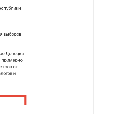
еспублики
я выборов,
ре Донецка
ел примерно
метров от
логов и