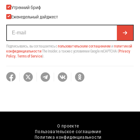
Подпишитесь на нашу Email-рассылку
Утренний бриф
Еженедельный дайджест
Подписываясь, вы соглашаетесь с
пользовательским соглашением
и
политикой
конфиденциальности
The Insider,
а также с условиями Google reCAPTCHA
(
Privacy
Policy
,
Terms of Service
).
О проекте
Пользовательское соглашение
Политика конфиденциальности