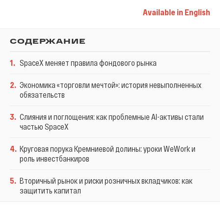
Available in English
СОДЕРЖАНИЕ
1
.
SpaceX меняет правила фондового рынка
2
.
Экономика «торговли мечтой»: история невыполненных
обязательств
3
.
Слияния и поглощения: как проблемные AI-активы стали
частью SpaceX
4
.
Круговая порука Кремниевой долины: уроки WeWork и
роль инвестбанкиров
5
.
Вторичный рынок и риски розничных вкладчиков: как
защитить капитал