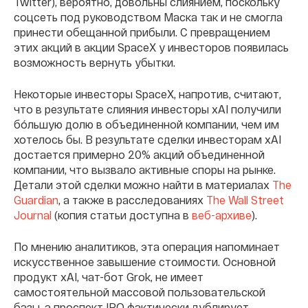
Twitter), вероятно, довольны слиянием, поскольку
соцсеть под руководством Маска так и не смогла
принести обещанной прибыли. С превращением
этих акций в акции SpaceX у инвесторов появилась
возможность вернуть убытки.
Некоторые инвесторы SpaceX, напротив, считают,
что в результате слияния инвесторы xAI получили
бóльшую долю в объединенной компании, чем им
хотелось бы. В результате сделки инвесторам xAI
достается примерно 20% акций объединенной
компании, что вызвало активные споры на рынке.
Детали этой сделки можно найти в материалах
The
Guardian
, а также в расследованиях
The Wall Street
Journal
(копия статьи доступна в
веб-архиве
).
По мнению аналитиков, эта операция напоминает
искусственное завышение стоимости. Основной
продукт xAI, чат-бот Grok, не имеет
самостоятельной массовой пользовательской
базы, а проспект IPO фактически дублирует