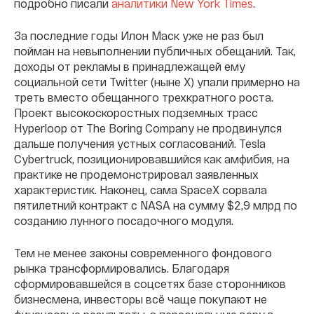
подробно писали
аналитики New York Times
.
За последние годы Илон Маск уже не раз был
пойман на невыполнении публичных обещаний. Так,
доходы от рекламы в принадлежащей ему
социальной сети Twitter (ныне X) упали примерно на
треть вместо обещанного трехкратного роста.
Проект высокоскоростных подземных трасс
Hyperloop от The Boring Company не продвинулся
дальше получения устных согласований. Tesla
Cybertruck, позиционировавшийся как амфибия, на
практике не продемонстрировал заявленных
характеристик. Наконец, сама SpaceX сорвала
пятилетний контракт с NASA на сумму $2,9 млрд по
созданию лунного посадочного модуля.
Тем не менее законы современного фондового
рынка трансформировались. Благодаря
сформировавшейся в соцсетях базе сторонников
бизнесмена, инвесторы всё чаще покупают не