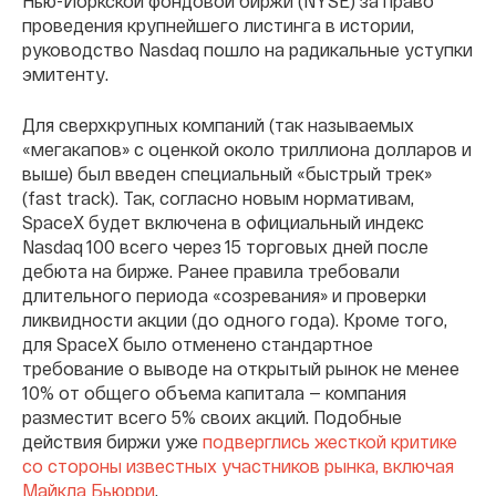
Нью-Йоркской фондовой биржи (NYSE) за право
проведения крупнейшего листинга в истории,
руководство Nasdaq пошло на радикальные уступки
эмитенту.
Для сверхкрупных компаний (так называемых
«мегакапов» с оценкой около триллиона долларов и
выше) был введен специальный «быстрый трек»
(fast track). Так, согласно новым нормативам,
SpaceX будет включена в официальный индекс
Nasdaq 100 всего через 15 торговых дней после
дебюта на бирже. Ранее правила требовали
длительного периода «созревания» и проверки
ликвидности акции (до одного года). Кроме того,
для SpaceX было отменено стандартное
требование о выводе на открытый рынок не менее
10% от общего объема капитала — компания
разместит всего 5% своих акций. Подобные
действия биржи уже
подверглись жесткой критике
со стороны известных участников рынка, включая
Майкла Бьюрри
.