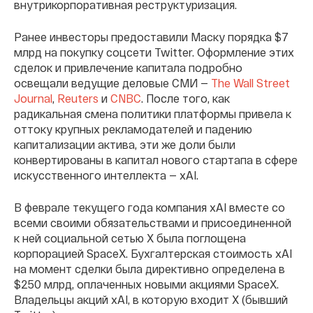
внутрикорпоративная реструктуризация.
Ранее инвесторы предоставили Маску порядка $7
млрд на покупку соцсети Twitter. Оформление этих
сделок и привлечение капитала подробно
освещали ведущие деловые СМИ —
The Wall Street
Journal
,
Reuters
и
CNBC
. После того, как
радикальная смена политики платформы привела к
оттоку крупных рекламодателей и падению
капитализации актива, эти же доли были
конвертированы в капитал нового стартапа в сфере
искусственного интеллекта — xAI.
В феврале текущего года компания xAI вместе со
всеми своими обязательствами и присоединенной
к ней социальной сетью X была поглощена
корпорацией SpaceX. Бухгалтерская стоимость xAI
на момент сделки была директивно определена в
$250 млрд, оплаченных новыми акциями SpaceX.
Владельцы акций xAI, в которую входит X (бывший