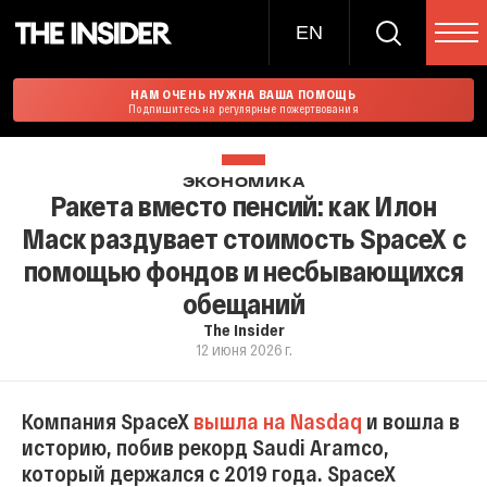
EN
НАМ ОЧЕНЬ НУЖНА ВАША ПОМОЩЬ
Подпишитесь на регулярные пожертвования
ЭКОНОМИКА
Ракета вместо пенсий: как Илон
Маск раздувает стоимость SpaceX с
помощью фондов и несбывающихся
обещаний
The Insider
12 июня 2026 г.
Компания SpaceX
вышла на Nasdaq
и вошла в
историю, побив рекорд Saudi Aramco,
который держался с 2019 года. SpaceX