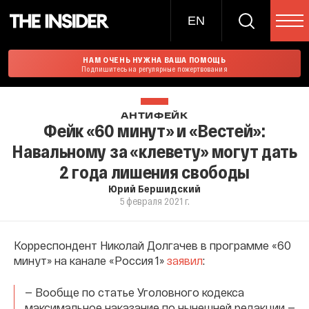
EN
НАМ ОЧЕНЬ НУЖНА ВАША ПОМОЩЬ
Подпишитесь на регулярные пожертвования
АНТИФЕЙК
Фейк «60 минут» и «Вестей»:
Навальному за «клевету» могут дать
2 года лишения свободы
Юрий Бершидский
5 февраля 2021 г.
Корреспондент Николай Долгачев в программе «60
минут» на канале «Россия 1»
заявил
:
— Вообще по статье Уголовного кодекса
максимальное наказание по нынешней редакции —