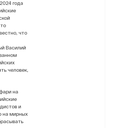
 2024 года
сийские
ской
что
вестно, что
ый Василий
ованном
ийских
ть человек,
фари на
сийские
едистов и
о на мирных
брасывать