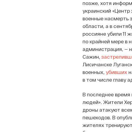
позже, хотя информ
украинский «Центр
военные насмерть 
области, а в сентя
россияне убили 11 
по крайней мере в 
администрация, — 
Сажин,
застреливш
Лисичанске Луганск
военных,
убивших
н
в том числе главу 
В последнее время
людей». Жители Хе
дроны атакуют всех
пешеходов. В опубл
жителях тренируют