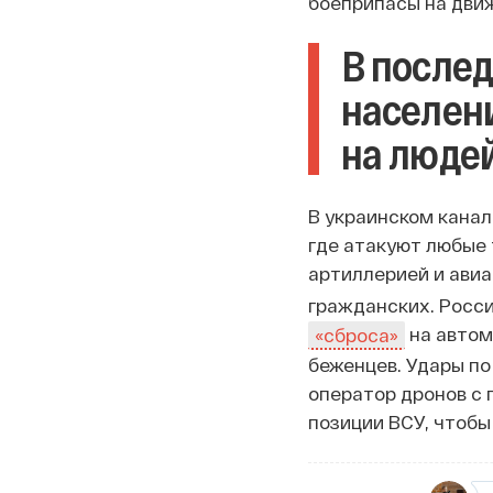
боеприпасы на дви
В после
населен
на люде
В украинском канал
где атакуют любые 
артиллерией и ави
гражданских. Росс
на автом
«сброса»
беженцев. Удары п
оператор дронов с
позиции ВСУ, чтобы