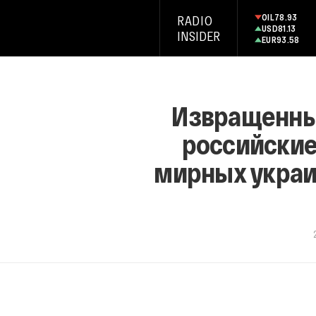
OIL
78.93
RADIO
USD
81.13
INSIDER
EUR
93.58
Извращенные
российские
мирных украин