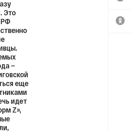
азу
. Это
 РФ
дственно
ие
ивцы.
аемых
ода —
иговской
ться еще
стниками
ечь идет
рм Z»,
ные
ли,