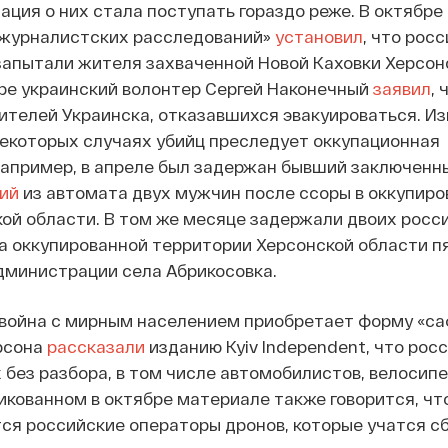
ация о них стала поступать гораздо реже. В октябре
 журналистских расследований»
установил
, что рос
запытали жителя захваченной Новой Каховки Херсон
бре украинский волонтер Сергей Наконечный
заявил
, 
жителей Украинска, отказавшихся эвакуироваться. Из
некоторых случаях убийц преследует оккупационная
например, в апреле был задержан бывший заключенн
ий
из автомата двух мужчин после ссоры в оккупир
ой области. В том же месяце задержали двоих росс
а оккупированной территории Херсонской области пя
администрации села Абрикосовка.
 война с мирным населением приобретает форму «са
рсона
рассказали
изданию Kyiv Independent, что рос
 без разбора, в том числе автомобилистов, велосип
икованном в октябре материале также говорится, чт
ся российские операторы дронов, которые учатся с