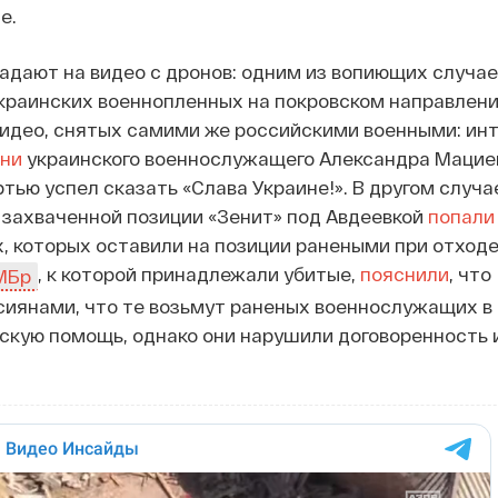
е.
адают на видео с дронов: одним из вопиющих случае
украинских военнопленных на покровском направлени
видео, снятых самими же российскими военными: ин
зни
украинского военнослужащего Александра Мациев
тью успел сказать «Слава Украине!». В другом случа
 захваченной позиции «Зенит» под Авдеевкой
попали
, которых оставили на позиции ранеными при отходе
, к которой принадлежали убитые,
пояснили
, что
МБр
сиянами, что те возьмут раненых военнослужащих в 
кую помощь, однако они нарушили договоренность 