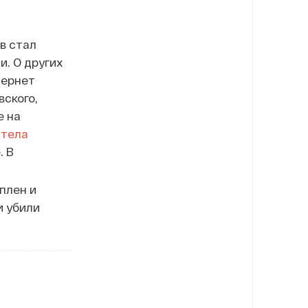
в стал
и. О других
тернет
ского,
е на
 тела
. В
плен и
и убили