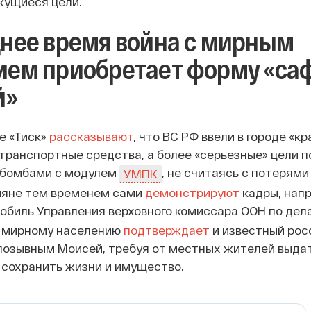
жущиеся цели.
днее время война с мирным
ием приобретает форму «са
й»
е «Тиск»
рассказывают
, что ВС РФ ввели в городе «кр
транспортные средства, а более «серьезные» цели 
абомбами с модулем
, не считаясь с потерями
УМПК
ияне тем временем сами
демонстрируют
кадры, нап
обиль Управления верховного комиссара ООН по дел
о мирному населению
подтверждает
и известный рос
 позывным Моисей, требуя от местных жителей выда
 сохранить жизни и имущество.