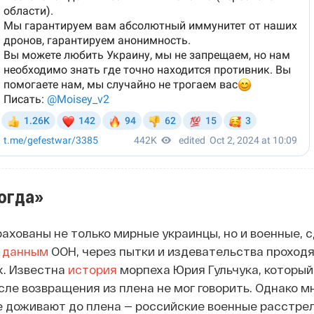
огда»
рахованы не только мирные украинцы, но и военные, 
о
данным
ООН, через пытки и издевательства проход
х. Известна
история
морпеха Юрия Гульчука, который
сле возвращения из плена не мог говорить. Однако м
е доживают до плена — российские военные расстре