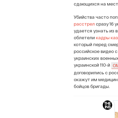
сдающихся на мест
Убийства часто поп
расстрел
сразу 16 
удается узнать из 
облетели
кадры ка
который перед смер
российское видео с
украинских военных
украинской 110-й
О
договорились с рос
окажут им медицинс
бойцов бригады.