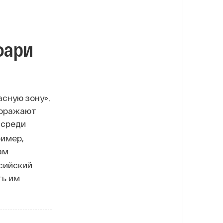
фари
асную зону»,
поражают
 среди
ример,
ам
сийский
ть им