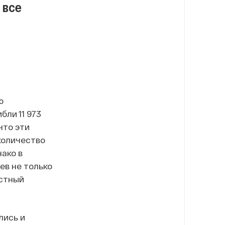
 все
ю
бли 11 973
что эти
количество
ако в
ев не только
естный
лись и