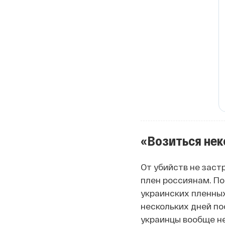
«Возиться нек
От убийств не заст
плен россиянам. П
украинских пленны
нескольких дней по
украинцы вообще н