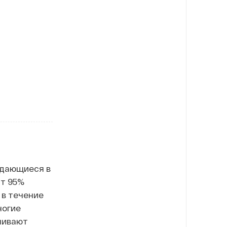
сдающиеся в
ят 95%
 в течение
ногие
ливают