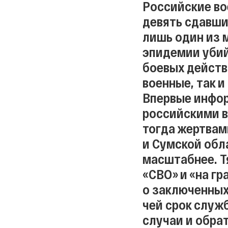
Российские во
девять сдавших
лишь один из 
эпидемии убий
боевых действ
военные, так 
Впервые инфор
российскими в
тогда жертвам
и Сумской обл
масштабнее. Т
«СВО» и «на гр
о заключенных
чей срок служб
случаи и обра