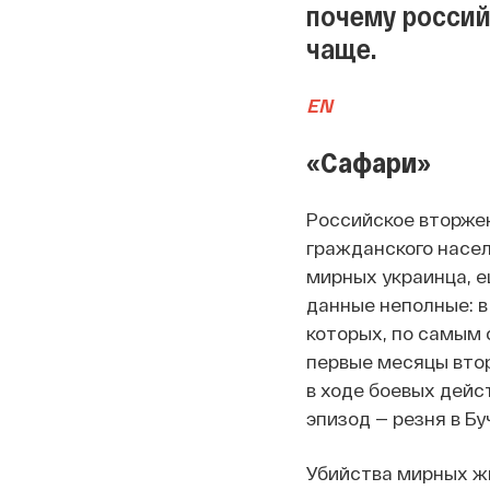
почему россий
чаще.
EN
«Сафари»
Российское вторжен
гражданского насе
мирных украинца, е
данные неполные: в
которых, по самым
первые месяцы втор
в ходе боевых дейст
эпизод — резня в Б
Убийства мирных ж