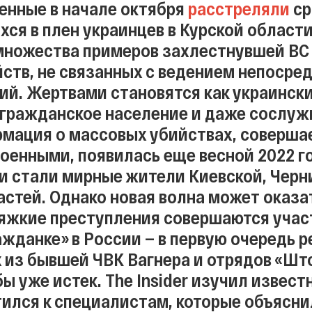
енные в начале октября
расстреляли
ср
ся в плен украинцев в Курской области
множества примеров захлестнувшей ВС
ств, не связанных с ведением непосре
ий. Жертвами становятся как украинск
и гражданское население и даже сослуж
мация о массовых убийствах, соверш
оенными, появилась еще весной 2022 г
и стали мирные жители Киевской, Черн
астей. Однако новая волна может оказа
яжкие преступления совершаются уча
ажданке» в России — в первую очередь р
 из бывшей ЧВК Вагнера и отрядов «Што
ы уже истек. The Insider изучил извест
тился к специалистам, которые объясни