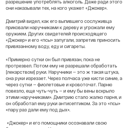
разрешение употреблять алкоголь. Даже ради этого
они наказывали тех, на кого укажет «Джокер».
Дмитрий видел, как его выпившего сослуживца
приковали наручниками к дереву и угрожали ему
оружием. Других свидетелей происходящего
«Джокер» и его «псы» запугали, запретив приносить
привязанному воду, еду и сигареты.
«Примерно сутки он был привязан,
пока не
протрезвел. Потом ему не разрешали обработать
[лекарством] руки. Наручники — это ж такая штука,
она руки изрезает. Через полчаса уже кисти синие, а
через сутки — фиолетовые и кровоточат. Парню
повезло, еще чуть-чуть — и ему бы вены вскрыло
этими наручниками». Дмитрию стало жалко парня, и
он обработал ему руки антисептиком. За это «псы»
«пару раз дали ему под дых».
«Джокер» и его помощники осознавали свою