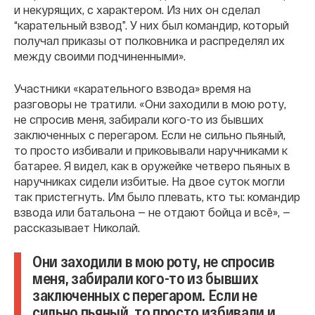
и некурящих, с характером. Из них он сделал
“карательный взвод”. У них был командир, который
получал приказы от полковника и распределял их
между своими подчиненными».
Участники «карательного взвода» время на
разговоры не тратили. «Они заходили в мою роту,
не спросив меня, забирали кого-то из бывших
заключенных с перегаром. Если не сильно пьяный,
то просто избивали и приковывали наручниками к
батарее. Я видел, как в оружейке четверо пьяных в
наручниках сидели избитые. На двое суток могли
так пристегнуть. Им было плевать, кто ты: командир
взвода или батальона — не отдают бойца и всё», —
рассказывает Николай.
Они заходили в мою роту, не спросив
меня, забирали кого-то из бывших
заключенных с перегаром. Если не
сильно пьяный, то просто избивали и