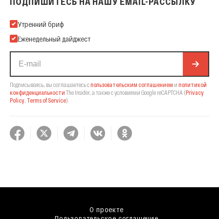
ПОДПИШИТЕСЬ НА НАШУ EMAIL-РАССЫЛКУ
Подпишитесь на нашу Email-рассылку
Утренний бриф
Еженедельный дайджест
Подписываясь, вы соглашаетесь с
пользовательским соглашением
и
политикой
конфиденциальности
The Insider,
а также с условиями Google reCAPTCHA
(
Privacy
Policy
,
Terms of Service
).
О проекте
Пользовательское соглашение