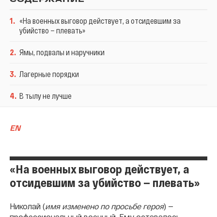
1
.
«На военных выговор действует, а отсидевшим за
убийство — плевать»
2
.
Ямы, подвалы и наручники
3
.
Лагерные порядки
4
.
В тылу не лучше
EN
«На военных выговор действует, а
отсидевшим за убийство — плевать»
Николай (
имя изменено по просьбе героя
) —
профессиональный военный. Ему оставалось