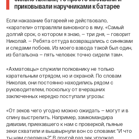
приковывали наручниками к батарее
Если наказание батареей не действовало,
«каратели» отправляли виновного в яму. «Самый
долгий срок, о котором я знаю, — три дня, — говорит
Николай. — Ребята оттуда возвращались с синяками
и следами побоев. Из моего взвода такой был один,
из батальона — пять человек точно сидели там».
«Ахматовцы» служили полковнику не только
карательным отрядом, но и охраной. По словам
Николая, они постоянно находились рядом с
руководителем, поскольку от вчерашних
заключенных нередко поступали угрозы:
«От зеков чего угодно можно ожидать — могут и в
спину выстрелить. Например, замкомандира
дивизии, приехавшего к нам с проверкой, пьяные
зеки схватили и вышвырнули вон со словами: “И что
ты нам сделаешь?” В другой раз зек угрожал