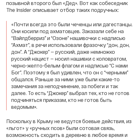
позывной второго был «Дед». Вот как собеседник
The Insider описывает отбор таких подручных:
«Почти всегда это были чеченцы или дагестанцы.
Они косили под ахматовцев. Заказали себе на
“Вайлдберриз” и “Озоне” нашивочки с надписью
“Ахмат”, в речи использовали фразочку “дон, дон,
дон”. А “Джокер” — русский, даже немножко
русский нацист — носил нашивки с коловратом,
черно-желто-белым флагом и надписью “С нами
Бог”. Поэтому я был удивлен, что он с “черными”
общался. Раньше за ними уже были какие-то
замечания за неподчинение, за побеги и так
далее. То есть “Джокер” выбрал тех, кто не готов
подчиняться приказам, кто не готов быть
ведомым».
Поскольку в Крыму не ведутся боевые действия, из
«льгот» у «ручных псов» были сотовая связь,
возможность сходить в деревню в любое время и