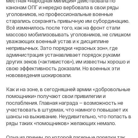
местная «народная милиция» действовала по
канонам ОПГ и нередко вербовала в свои ряды
уголовников, но профессиональные военные
старались сохранять привычную им субординацию.
Всё изменилось после того, как на фронт стали
массово мобилизовывать уголовников, не слишком
уважающих военный устав и к дисциплине
непривычных. Зато порядки «красных зон», где
администрация устанавливает порядок руками
других зеков («активистов»), им известны хорошо и
свою эффективность доказали. Но военных эти
нововведения шокировали.
Как и на зоне, в сегодняшней армии «добровольные
помощники» получают свои привилегии и
послабления. Главная награда — возможность не
участвовать в штурмах, что намного повышает их
шансы на выживание. Неудивительно, что попасть в
ряды таких «помощников» желающих немало.
Одна из причин, по которой лагерные порядки так