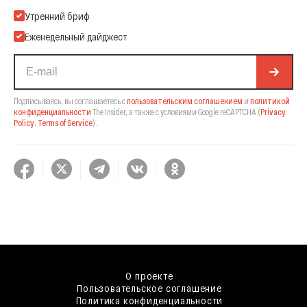
Подпишитесь на нашу Email-рассылку
Утренний бриф
Еженедельный дайджест
Подписываясь, вы соглашаетесь с
пользовательским соглашением
и
политикой
конфиденциальности
The Insider,
а также с условиями Google reCAPTCHA
(
Privacy
Policy
,
Terms of Service
).
О проекте
Пользовательское соглашение
Политика конфиденциальности