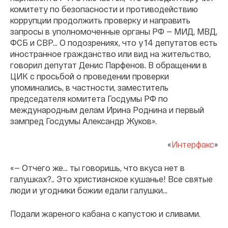
комитету по безопасности и противодействию
коррупции продолжить проверку и направить
запросы в уполномоченные органы РФ — МИД, МВД,
ФСБ и СВР... О подозрениях, что у 14 депутатов есть
иностранное гражданство или вид на жительство,
говорил депутат Денис Парфенов. В обращении в
ЦИК с просьбой о проведении проверки
упоминались, в частности, заместитель
председателя комитета Госдумы РФ по
международным делам Ирина Роднина и первый
зампред Госдумы Александр Жуков».
«
Интерфакс
»
«— Отчего же… ты говоришь, что вкуса нет в
галушках?.. Это христианское кушанье! Все святые
люди и угодники божии едали галушки…
Подали жареного кабана с капустою и сливами.