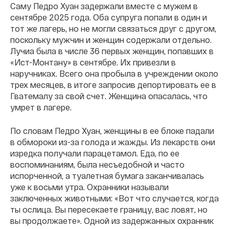
Саму Педро Хуан задержали вместе с мужем в
сентябре 2025 года. Оба супруга попали в один и
тот же лагерь, но не могли связаться друг с другом,
поскольку мужчин и женщин содержали отдельно.
Лучиа была в числе 36 первых женщин, попавших в
«Ист-Монтану» в сентябре. Их привезли в
наручниках. Всего она пробыла в учреждении около
трех месяцев, в итоге запросив депортировать ее в
Гватемалу за свой счет. Женщина опасалась, что
умрет в лагере.
По словам Педро Хуан, женщины в ее блоке падали
в обмороки из-за голода и жажды. Из лекарств они
изредка получали парацетамол. Еда, по ее
воспоминаниям, была несъедобной и часто
испорченной, а туалетная бумага заканчивалась
уже к восьми утра. Охранники называли
заключенных животными: «Вот что случается, когда
ты ослица. Вы пересекаете границу, вас ловят, но
вы продолжаете». Одной из задержанных охранник