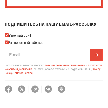
ПОДПИШИТЕСЬ НА НАШУ EMAIL-РАССЫЛКУ
Подпишитесь на нашу Email-рассылку
Утренний бриф
Еженедельный дайджест
Подписываясь, вы соглашаетесь с
пользовательским соглашением
и
политикой
конфиденциальности
The Insider,
а также с условиями Google reCAPTCHA
(
Privacy
Policy
,
Terms of Service
).