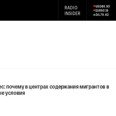
USD
80.93
RADIO
EUR
93.19
INSIDER
OIL
79.42
с: почему в центрах содержания мигрантов в
е условия