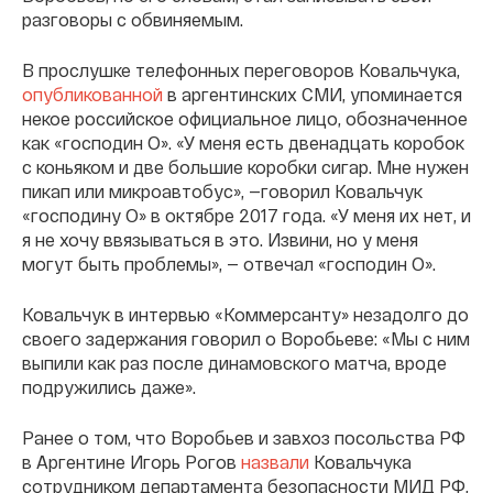
разговоры с обвиняемым.
В прослушке телефонных переговоров Ковальчука,
опубликованной
в аргентинских СМИ, упоминается
некое российское официальное лицо, обозначенное
как «господин О». «У меня есть двенадцать коробок
с коньяком и две большие коробки сигар. Мне нужен
пикап или микроавтобус», —говорил Ковальчук
«господину О» в октябре 2017 года. «У меня их нет, и
я не хочу ввязываться в это. Извини, но у меня
могут быть проблемы», — отвечал «господин О».
Ковальчук в интервью «Коммерсанту» незадолго до
своего задержания говорил о Воробьеве: «Мы с ним
выпили как раз после динамовского матча, вроде
подружились даже».
Ранее о том, что Воробьев и завхоз посольства РФ
в Аргентине Игорь Рогов
назвали
Ковальчука
сотрудником департамента безопасности МИД РФ,