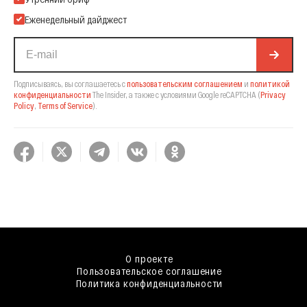
Еженедельный дайджест
Подписываясь, вы соглашаетесь с
пользовательским соглашением
и
политикой
конфиденциальности
The Insider,
а также с условиями Google reCAPTCHA
(
Privacy
Policy
,
Terms of Service
).
О проекте
Пользовательское соглашение
Политика конфиденциальности