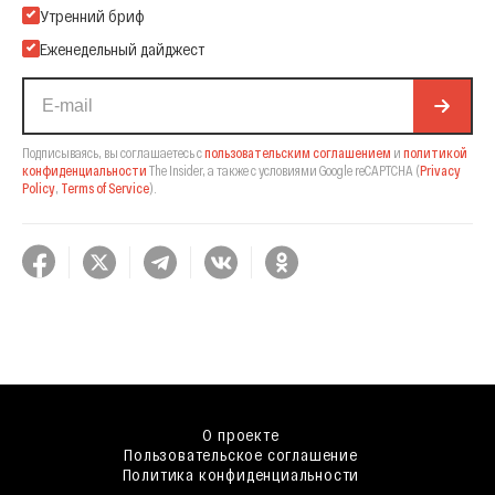
Подпишитесь на нашу Email-рассылку
Утренний бриф
Еженедельный дайджест
Подписываясь, вы соглашаетесь с
пользовательским соглашением
и
политикой
конфиденциальности
The Insider,
а также с условиями Google reCAPTCHA
(
Privacy
Policy
,
Terms of Service
).
О проекте
Пользовательское соглашение
Политика конфиденциальности