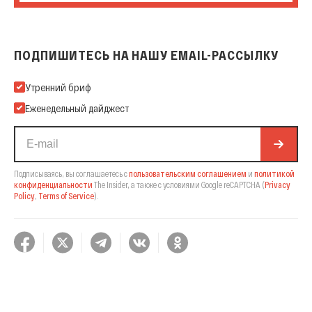
ПОДПИШИТЕСЬ НА НАШУ EMAIL-РАССЫЛКУ
Подпишитесь на нашу Email-рассылку
Утренний бриф
Еженедельный дайджест
Подписываясь, вы соглашаетесь с
пользовательским соглашением
и
политикой
конфиденциальности
The Insider,
а также с условиями Google reCAPTCHA
(
Privacy
Policy
,
Terms of Service
).