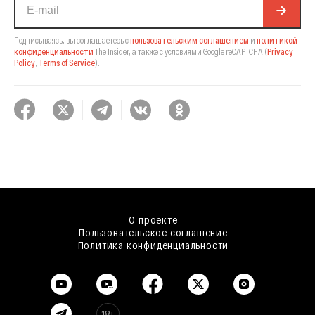
Подписываясь, вы соглашаетесь с
пользовательским соглашением
и
политикой
конфиденциальности
The Insider,
а также с условиями Google reCAPTCHA
(
Privacy
Policy
,
Terms of Service
).
О проекте
Пользовательское соглашение
Политика конфиденциальности
18+