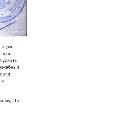
ли уже
ельно
апускать
служебный
ерата
ри
кому, The