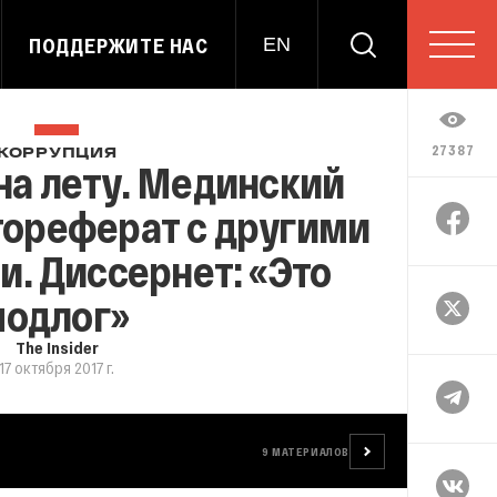
ПОДДЕРЖИТЕ НАС
EN
27387
КОРРУПЦИЯ
на лету. Мединский
тореферат с другими
. Диссернет: «Это
подлог»
The Insider
17 октября 2017 г.
9
МАТЕРИАЛОВ