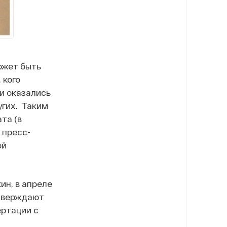
ожет быть
 кого
ни оказались
угих. Таким
та (в
 пресс-
ой
ин, в апреле
дтверждают
ртации с