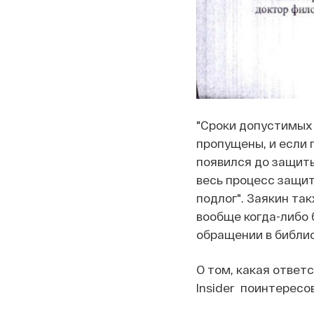
"Сроки допустимых
пропущены, и если
появился до защиты
весь процесс защиты
подлог". Заякин та
вообще когда-либо б
обращении в библио
О том, какая ответ
Insider поинтересо