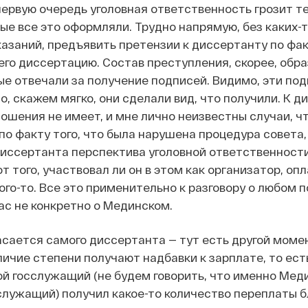
в первую очередь уголовная ответственность грозит т
ые все это оформляли. Трудно напрямую, без каких-
заний, предъявить претензии к диссертанту по факт
его диссертацию. Состав преступления, скорее, обра
ые отвечали за получение подписей. Видимо, эти по
о, скажем мягко, они сделали вид, что получили. К 
ношения не имеет, и мне лично неизвестны случаи, ч
по факту того, что была нарушена процедура совета,
диссертанта перспектива уголовной ответственност
т того, участвовал ли он в этом как организатор, оп
кого-то. Все это применительно к разговору о любом
час не конкретно о Мединском.
касается самого диссертанта — тут есть другой момен
ичие степени получают надбавки к зарплате, то ест
ой госслужащий (не будем говорить, что именно Меди
лужащий) получил какое-то количество переплаты б