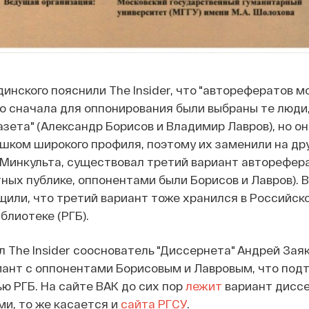
инского пояснили The Insider, что "авторефератов м
то сначала для оппонирования были выбраны те люди,
азета" (Александр Борисов и Владимир Лавров), но о
ком широкого профиля, поэтому их заменили на др
 Минкульта, существовал третий вариант авторефера
тных публике, оппонентами были Борисов и Лавров). В
или, что третий вариант тоже хранился в Российск
блиотеке (РГБ).
л The Insider сооснователь "Диссернета" Андрей Заяк
риант с оппонентами Борисовым и Лавровым, что по
ю РГБ. На сайте ВАК до сих пор
лежит
вариант диссе
и, то же касается и
сайта РГСУ
.