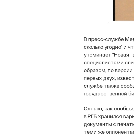
В пресс-службе Мед
сколько угодно" и ч
упоминает "Новая г
специалистами слиш
образом, по версии
первых двух, извес
службе также сообщ
государственной би
Однако, как сообщи
в РГБ хранился ва
документы с печать
теми же оппонентам