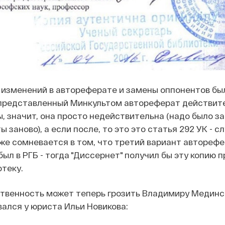
 изменений в автореферате и замены оппонентов бы
 представленный Минкультом автореферат действит
, значит, она просто недействительна (надо было з
 заново), а если после, то это это статья 292 УК - 
кже сомневается в том, что третий вариант автореф
ыл в РГБ - тогда "Диссернет" получил бы эту копию п
теку.
ственность может теперь грозить Владимиру Мединс
вался у юриста Ильи Новикова: