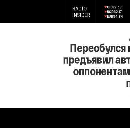
OIL
82.38
RADIO
USD
82.17
INSIDER
EUR
94.84
Переобулся 
предъявил ав
оппонентами