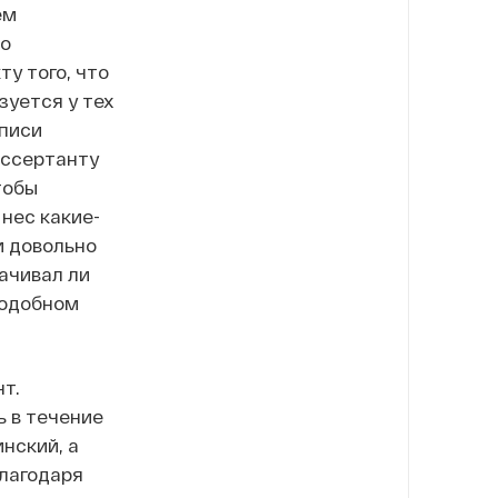
ем
то
у того, что
зуется у тех
дписи
диссертанту
тобы
 нес какие-
и довольно
лачивал ли
 подобном
т.
ь в течение
нский, а
лагодаря