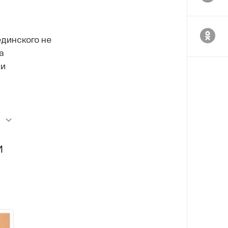
динского не
а
ми