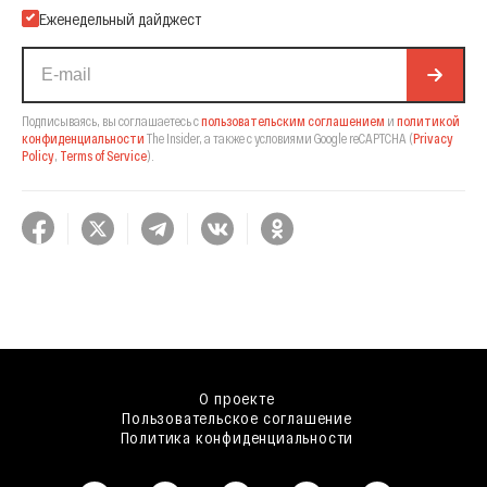
Еженедельный дайджест
Подписываясь, вы соглашаетесь с
пользовательским соглашением
и
политикой
конфиденциальности
The Insider,
а также с условиями Google reCAPTCHA
(
Privacy
Policy
,
Terms of Service
).
О проекте
Пользовательское соглашение
Политика конфиденциальности