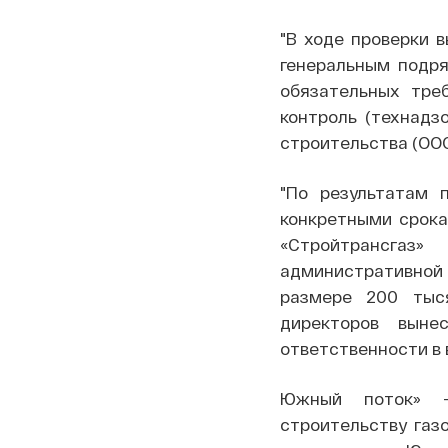
"В ходе проверки 
генеральным подря
обязательных тре
контроль (технадз
строительства (ООО
"По результатам 
конкретными срока
«Стройтрансгаз
административной 
размере 200 тыс
директоров выне
ответственности в 
Южный поток» —
строительству газ