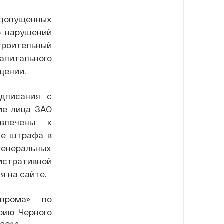
 допущенных
6 нарушений
троительный
апитального
щении.
едписания с
ие лица ЗАО
ивлечены к
де штрафа в
енеральных
стративной
я на сайте.
зпрома» по
рию Черного