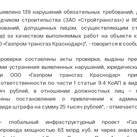
выявлено 139 нарушений обязательных требований,
дчиком строительства (ЗАО «Стройтрансгаз») и 8
бований, допущенных лицом, осуществляющим с
ор) за качеством выполняемых работ на объекте к
 «Газпром трансгаз Краснодар»)", - говорится в сооб
проверки составлены акты проверки, выданы пр
ми устранения выявленных нарушений, юридическ
» и ООО «Газпром трансгаз Краснодар» пр
ответственности по части 1 статьи 9.4 КоАП в ви
яч рублей, в отношении должностных лиц – г
сены постановления о привлечении к админи
виде штрафа на сумму 25 тысяч рублей", - отмечаетс
 глобальный инфраструктурный проект «Га
опровода мощностью 63 млрд куб. м через аквато