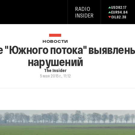
USD
82.17
RADIO
EUR
94.84
INSIDER
OIL
82.38
НОВОСТИ
е "Южного потока" выявлен
нарушений
The Insider
5 мая 2015 г., 11:12