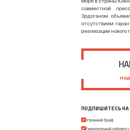
моря в страны Южно
совместной прес
Эрдоганом объяви
отсутствием гаран
реализации нового 
НА
ПОД
ПОДПИШИТЕСЬ НА 
Подпишитесь на нашу Ema
Утренний бриф
Еженедельный дайджест