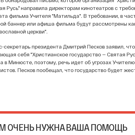
ая Русь" направила директорам кинотеатров с треб
ата фильма Учителя "Матильда". В требовании, в час
бой баннер или афиша фильма будут рассмотрены ка
вославной церкви".
сс-секретарь президента Дмитрий Песков заявил, что
ающая себя "Христианское государство — Святая Рус
а в Минюсте, поэтому, речь идет об угрозах Учителю
стов. Песков пообещал, что государство будет жес
М ОЧЕНЬ НУЖНА ВАША ПОМОЩЬ