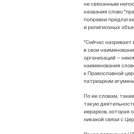
не связанным непос
названия слово "пр
поправки предлагае
и религиозных объе
"Сейчас назревает 
в свои наименовани
организаций — неко
наименования слово
к Православной цер
патриархии игумени
По ее словам, таки
такую деятельност
иерархов, которая 
никакой связи с Цер
Ранее телеканал НТ