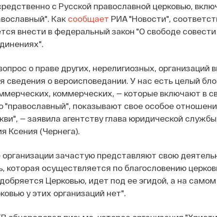
редственно с Русской православной церковью, включ
авославный". Как
сообщает
РИА "Новости", соответс
тся внести в федеральный закон "О свободе совести
динениях".
вопрос о праве других, нерелигиозных, организаций 
я сведения о вероисповедании. У нас есть целый бло
ммерческих, коммерческих, — которые включают в с
 "православный", показывают свое особое отношен
кви", — заявила агентству глава юридической служб
я Ксения (Чернега).
е организации зачастую представляют свою деятельн
ь, которая осуществляется по благословению церко
одобряется Церковью, идет под ее эгидой, а на самом
ковью у этих организаций нет".
В обнародовал письмо, которое организация "Христ