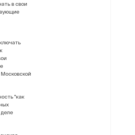
ать в свои
твующие
включать
к
вои
ие
ы Московской
ость "как
вных
 деле
ианское