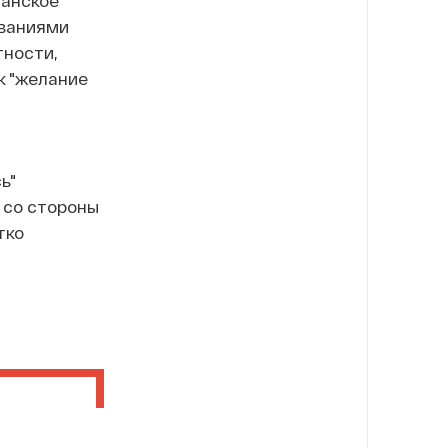
ованиями
тности,
к "желание
ь"
 со стороны
тко