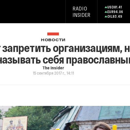
USD
81.41
RADIO
EUR
94.06
INSIDER
OIL
83.49
НОВОСТИ
 запретить организациям, 
 называть себя православн
The Insider
15 сентября 2017 г., 14:11