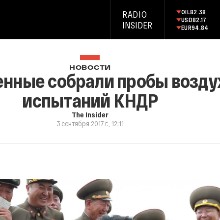
OIL
82.38
RADIO
USD
82.17
INSIDER
EUR
94.84
НОВОСТИ
енные собрали пробы возду
испытаний КНДР
The Insider
3 сентября 2017 г., 12:11