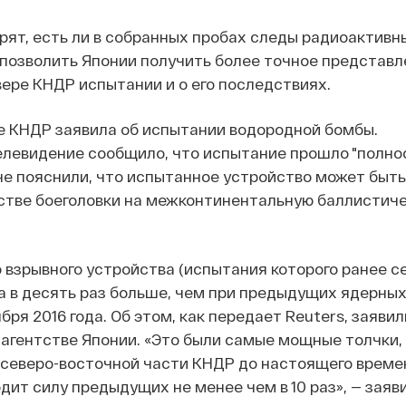
ят, есть ли в собранных пробах следы радиоактивн
позволить Японии получить более точное представл
ере КНДР испытании и о его последствиях.
е КНДР заявила об испытании водородной бомбы.
елевидение сообщило, что испытание прошло "полно
не пояснили, что испытанное устройство может быть
естве боеголовки на межконтинентальную баллистич
взрывного устройства (испытания которого ранее с
 в десять раз больше, чем при предыдущих ядерны
ря 2016 года. Об этом, как передает Reuters, заявил
агентстве Японии. «Это были самые мощные толчки,
северо-восточной части КНДР до настоящего времен
ит силу предыдущих не менее чем в 10 раз», — заяв