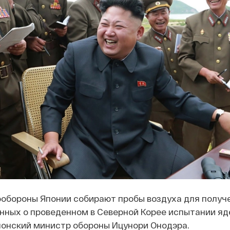
обороны Японии собирают пробы воздуха для получ
нных о проведенном в Северной Корее испытании яд
онский министр обороны Ицунори Онодэра.