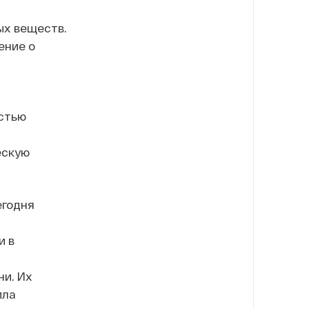
ых веществ.
ение о
стью
ескую
егодня
х
и в
и. Их
ила