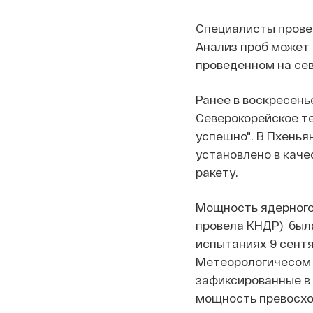
Специалисты провер
Анализ проб может 
проведенном на сев
Ранее в воскресень
Северокорейское т
успешно". В Пхенья
установлено в кач
ракету.
Мощность ядерного 
провела КНДР) была
испытаниях 9 сентяб
Метеорологичесом 
зафиксированные в 
мощность превосход