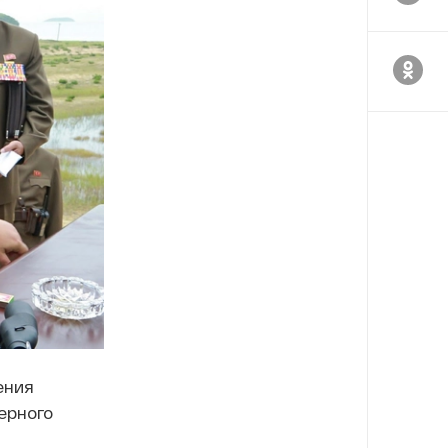
ения
ерного