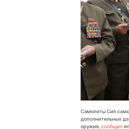
Самолеты Сил само
дополнительных да
оружия,
сообщил
яп