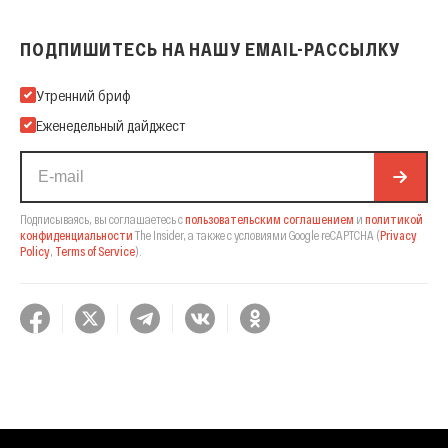
ПОДПИШИТЕСЬ НА НАШУ EMAIL-РАССЫЛКУ
Подпишитесь на нашу Email-рассылку
Утренний бриф
Еженедельный дайджест
Подписываясь, вы соглашаетесь с
пользовательским соглашением
и
политикой
конфиденциальности
The Insider,
а также с условиями Google reCAPTCHA
(
Privacy
Policy
,
Terms of Service
).