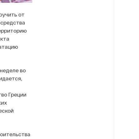
оучить от
и средства
территорию
акта
уатацию
неделе во
идается,
тво Греции
ких
еской
роительства