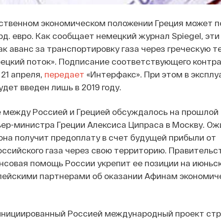
ственном экономическом положении Греция может п
рд. евро. Как сообщает немецкий журнал Spiegel, эт
к аванс за транспортировку газа через греческую 
рецкий поток». Подписание соответствующего контр
21 апреля,
передает
«Интерфакс». При этом в экспл
дет введен лишь в 2019 году.
 между Россией и Грецией обсуждалось на прошлой 
ер-министра Греции Алексиса Ципраса в Москву. Ож
она получит предоплату в счет будущей прибыли от
ссийского газа через свою территорию. Правительс
нсовая помощь России укрепит ее позиции на июньс
опейскими партнерами об оказании Афинам экономич
- инициированный Россией международный проект ст