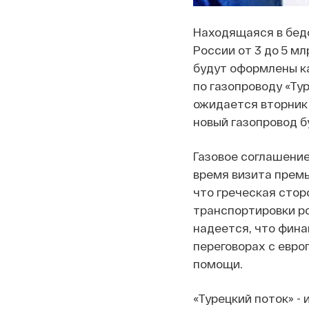
Находящаяся в бед
России от 3 до 5 мл
будут оформлены ка
по газопроводу «Ту
ожидается вторник 
новый газопровод бу
Газовое соглашение
время визита премь
что греческая стор
транспортировки ро
надеется, что фина
переговорах с евр
помощи.
«Турецкий поток» 