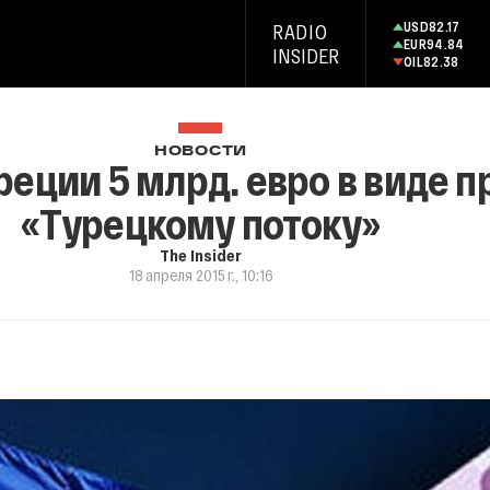
USD
82.17
RADIO
EUR
94.84
INSIDER
OIL
82.38
НОВОСТИ
реции 5 млрд. евро в виде 
«Турецкому потоку»
The Insider
18 апреля 2015 г., 10:16