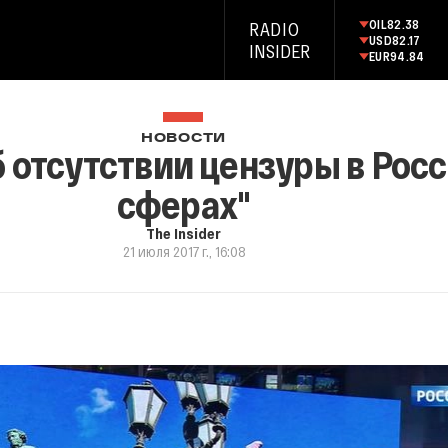
OIL
82.38
RADIO
USD
82.17
INSIDER
EUR
94.84
НОВОСТИ
 отсутствии цензуры в Росс
сферах"
The Insider
21 июля 2017 г., 16:08