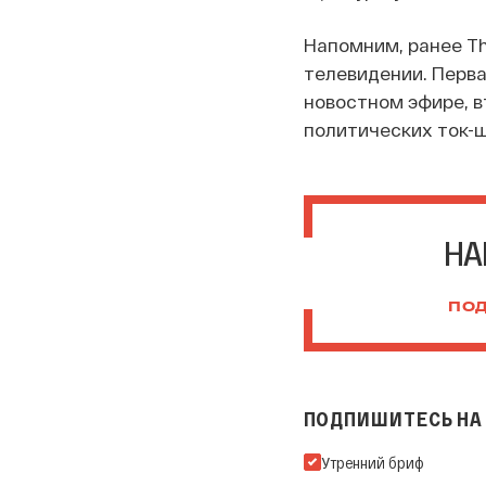
Напомним, ранее Th
телевидении. Перва
новостном эфире, в
политических ток-ш
НА
ПОД
ПОДПИШИТЕСЬ НА 
Подпишитесь на нашу Ema
Утренний бриф