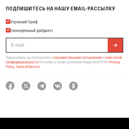
ПОДПИШИТЕСЬ НА НАШУ EMAIL-РАССЫЛКУ
Подпишитесь на нашу Email-рассылку
Утренний бриф
Еженедельный дайджест
Подписываясь, вы соглашаетесь с
пользовательским соглашением
и
политикой
конфиденциальности
The Insider,
а также с условиями Google reCAPTCHA
(
Privacy
Policy
,
Terms of Service
).