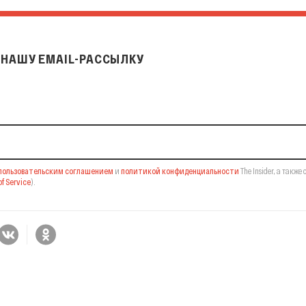
НАШУ EMAIL-РАССЫЛКУ
il-рассылку
пользовательским соглашением
и
политикой конфиденциальности
The Insider,
а также 
f Service
).