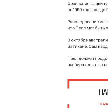
Обвинения выдвинут
по 1990 годы, когд
Расследование иско
что Пелл мог быть 
В октябре австрали
Ватикане. Сам кард
Пелл должен предст
разбирательства он
НА
ПОД