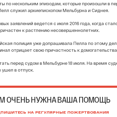
ы по нескольким эпизодам, которые произошли в пер
а Пелл служил архиепископом Мельбурна и Сиднея.
вых заявлений ведется с июля 2016 года, когда стал
причастен к растлению несовершеннолетних.
йская полиция уже допрашивала Пелла по этому дел
инал отрицает свою причастность к домогательства
ать перед судом в Мельбурне 18 июля. На время суд
 ушел в отпуск.
М ОЧЕНЬ НУЖНА ВАША ПОМОЩЬ
ПИШИТЕСЬ НА РЕГУЛЯРНЫЕ ПОЖЕРТВОВАНИЯ