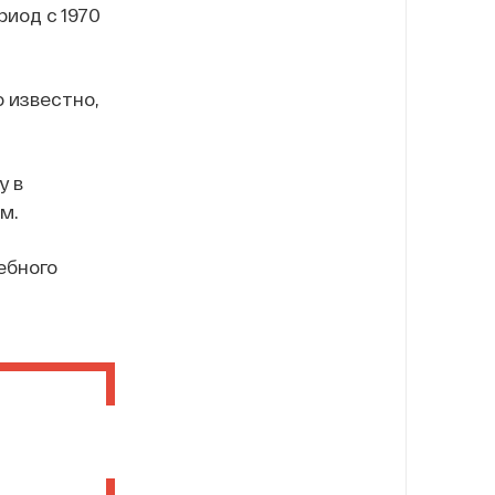
иод с 1970
о известно,
у в
м.
ебного