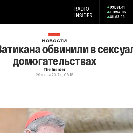
USD
81.41
RADIO
EUR
94.06
INSIDER
OIL
83.08
НОВОСТИ
Ватикана обвинили в сексу
домогательствах
The Insider
29 июня 2017 г., 08:18