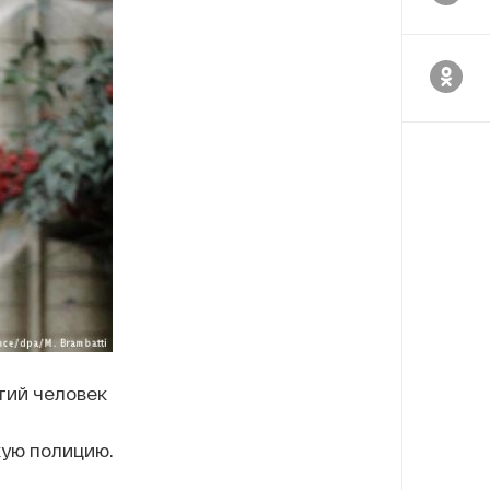
тий человек
кую полицию.