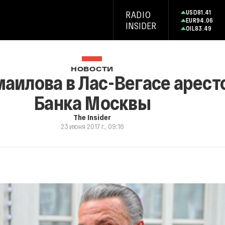
USD
81.41
RADIO
EUR
94.06
INSIDER
OIL
83.49
НОВОСТИ
аилова в Лас-Вегасе аресто
Банка Москвы
The Insider
23 июня 2017 г., 09:16