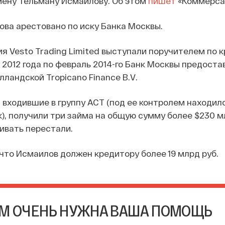
мену Тельману Исмаилову. Об этом
пишет
«Коммерса
ва арестовано по иску Банка Москвы.
я Vesto Trading Limited выступали поручителем по 
 2012 года по февраль 2014-го Банк Москвы предост
лландской Tropicano Finance B.V.
, входившие в группу АСТ (под ее контролем находил
), получили три займа на общую сумму более $230 м
ивать перестали.
что Исмаилов должен кредитору более 19 млрд руб.
М ОЧЕНЬ НУЖНА ВАША ПОМОЩЬ