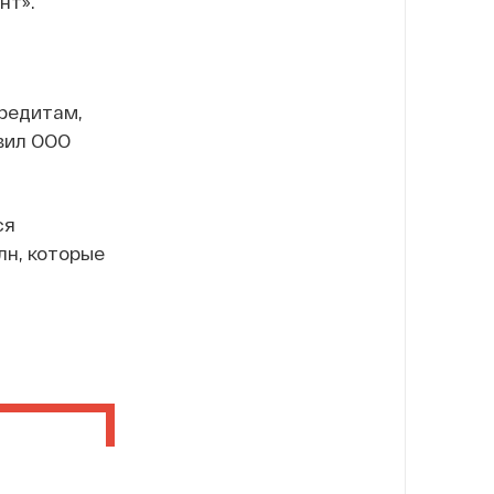
нт».
кредитам,
авил ООО
ся
лн, которые