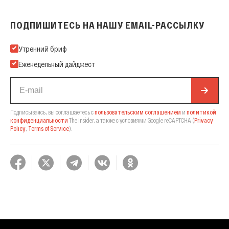
ПОДПИШИТЕСЬ НА НАШУ EMAIL-РАССЫЛКУ
Подпишитесь на нашу Email-рассылку
Утренний бриф
Еженедельный дайджест
Подписываясь, вы соглашаетесь с
пользовательским соглашением
и
политикой
конфиденциальности
The Insider,
а также с условиями Google reCAPTCHA
(
Privacy
Policy
,
Terms of Service
).