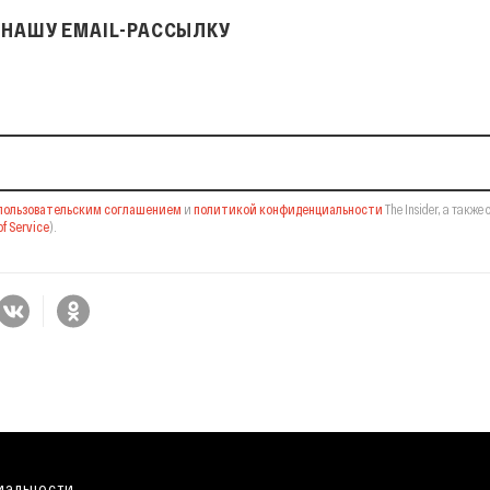
НАШУ EMAIL-РАССЫЛКУ
il-рассылку
пользовательским соглашением
и
политикой конфиденциальности
The Insider,
а также 
f Service
).
иальности