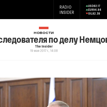
USD
82.17
RADIO
EUR
94.84
INSIDER
OIL
82.38
НОВОСТИ
следователя по делу Немцо
The Insider
19 мая 2017 г., 14:08