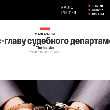
OIL
82.38
RADIO
USD
82.17
INSIDER
EUR
94.84
НОВОСТИ
с-главу судебного департа
The Insider
29 марта 2015 г., 14:36