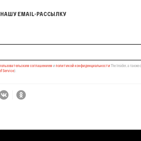
НАШУ EMAIL-РАССЫЛКУ
il-рассылку
пользовательским соглашением
и
политикой конфиденциальности
The Insider,
а также 
f Service
).