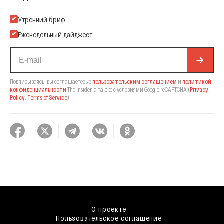
Подпишитесь на нашу Email-рассылку
Утренний бриф
Еженедельный дайджест
Подписываясь, вы соглашаетесь с
пользовательским соглашением
и
политикой
конфиденциальности
The Insider,
а также с условиями Google reCAPTCHA
(
Privacy
Policy
,
Terms of Service
).
О проекте
Пользовательское соглашение