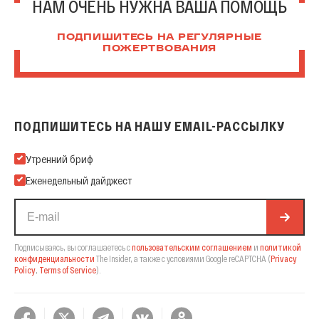
НАМ ОЧЕНЬ НУЖНА ВАША ПОМОЩЬ
ПОДПИШИТЕСЬ НА РЕГУЛЯРНЫЕ
ПОЖЕРТВОВАНИЯ
ПОДПИШИТЕСЬ НА НАШУ EMAIL-РАССЫЛКУ
Подпишитесь на нашу Email-рассылку
Утренний бриф
Еженедельный дайджест
Подписываясь, вы соглашаетесь с
пользовательским соглашением
и
политикой
конфиденциальности
The Insider,
а также с условиями Google reCAPTCHA
(
Privacy
Policy
,
Terms of Service
).