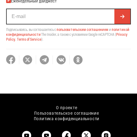
Еженедельный дайджест
Подписываясь, вы соглашаетесь с
пользовательским соглашением
и
политикой
конфиденциальности
The Insider,
а также с условиями Google reCAPTCHA
(
Privacy
Policy
,
Terms of Service
).
О проекте
Пользовательское соглашение
Политика конфиденциальности