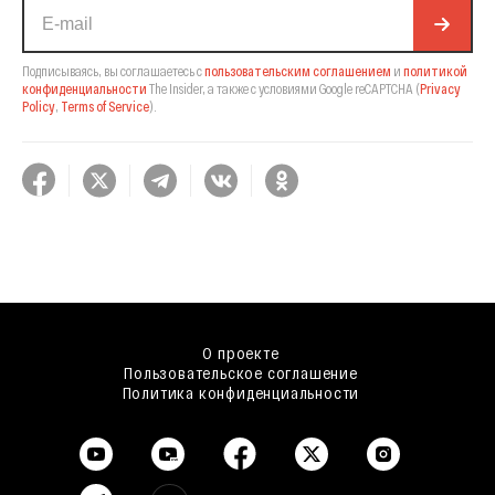
Подписываясь, вы соглашаетесь с
пользовательским соглашением
и
политикой
конфиденциальности
The Insider,
а также с условиями Google reCAPTCHA
(
Privacy
Policy
,
Terms of Service
).
О проекте
Пользовательское соглашение
Политика конфиденциальности