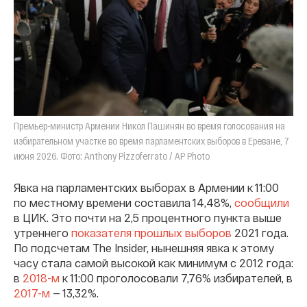
Премьер-министр Армении Никол Пашинян во время голосования на
избирательном участке во время парламентских выборов в Ереване, 7
июня 2026. Фото: Anthony Pizzoferrato / AP Photo
Явка на парламентских выборах в Армении к 11:00
по местному времени составила 14,48%,
сообщили
в ЦИК. Это почти на 2,5 процентного пункта выше
утреннего
показателя прошлых выборов
2021 года.
По подсчетам The Insider, нынешняя явка к этому
часу стала самой высокой как минимум с 2012 года:
в
2018-м
к 11:00 проголосовали 7,76% избирателей, в
2017-м
— 13,32%.