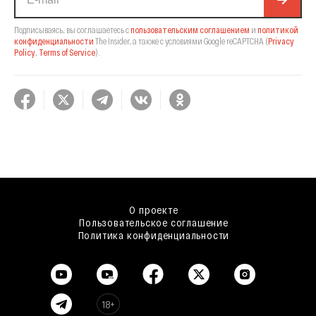
Подписываясь, вы соглашаетесь с
пользовательским соглашением
и
политикой
конфиденциальности
The Insider,
а также с условиями Google reCAPTCHA
(
Privacy
Policy
,
Terms of Service
).
О проекте
Пользовательское соглашение
Политика конфиденциальности
18+