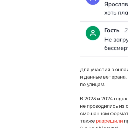
Для участия в онла
и данные ветерана.
по улицам.
В 2023 и 2024 года
не проводились из 
смешанном формате 
также
разрешили
п
(но не в Москве).