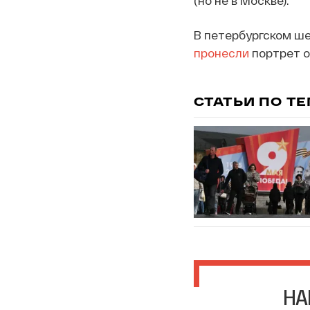
В петербургском ше
пронесли
портрет о
СТАТЬИ ПО Т
НА