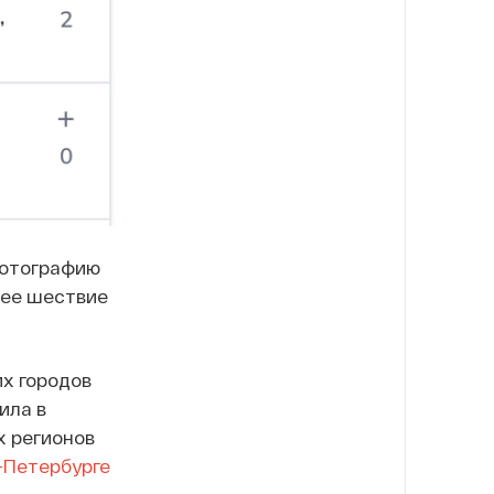
фотографию
щее шествие
их городов
ила в
х регионов
-Петербурге