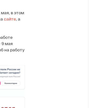
мая, в этом
на
сайте
, а
работе
 9 мая
б на работу