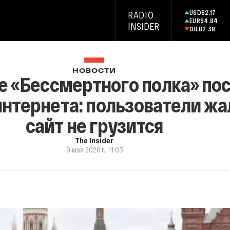
USD
82.17
RADIO
EUR
94.84
INSIDER
OIL
82.38
НОВОСТИ
 «Бессмертного полка» пос
интернета: пользователи жа
сайт не грузится
The Insider
9 мая 2026 г., 11:03