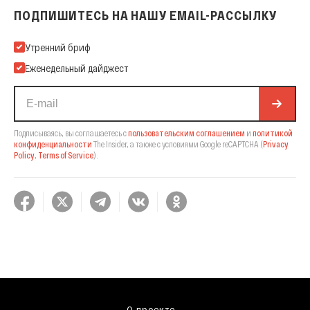
ПОДПИШИТЕСЬ НА НАШУ EMAIL-РАССЫЛКУ
Подпишитесь на нашу Email-рассылку
Утренний бриф
Еженедельный дайджест
Подписываясь, вы соглашаетесь с
пользовательским соглашением
и
политикой
конфиденциальности
The Insider,
а также с условиями Google reCAPTCHA
(
Privacy
Policy
,
Terms of Service
).
О проекте