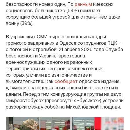
безопасности номер один. По
данным
киевских
социологов, большинство (54%) признает
коррупцию большей угрозой для страны, чем даже
войну (39%).
В украинских СМИ широко разошлись кадры
громкого задержания в Одессе сотрудников ТЦК —
с погоней и стрельбой. 21 апреля 2026 года Служба
безопасности Украины арестовала
военнослужащих одного из районных
территориальных центров комплектования,
которых уличили во взяточничестве и
вымогательстве. Как
сообщает
одесское издание
«Думская», у задержанных нашли биты, кастеты и
деньги. Перед этим конкурирующие группы на двух
микроавтобусах (пресловутых «бусиках») устроили
разборки между собой на Михайловской площади.