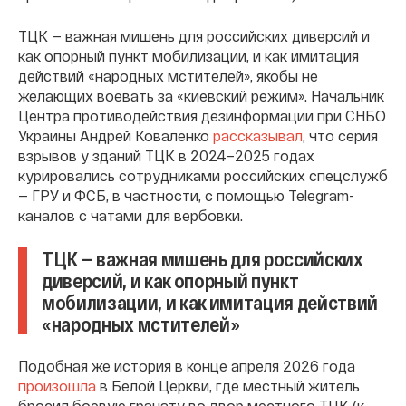
ТЦК — важная мишень для российских диверсий и
как опорный пункт мобилизации, и как имитация
действий «народных мстителей», якобы не
желающих воевать за «киевский режим». Начальник
Центра противодействия дезинформации при СНБО
Украины Андрей Коваленко
рассказывал
, что серия
взрывов у зданий ТЦК в 2024–2025 годах
курировались сотрудниками российских спецслужб
— ГРУ и ФСБ, в частности, с помощью Telegram-
каналов с чатами для вербовки.
ТЦК — важная мишень для российских
диверсий, и как опорный пункт
мобилизации, и как имитация действий
«народных мстителей»
Подобная же история в конце апреля 2026 года
произошла
в Белой Церкви, где местный житель
бросил боевую гранату во двор местного ТЦК (к