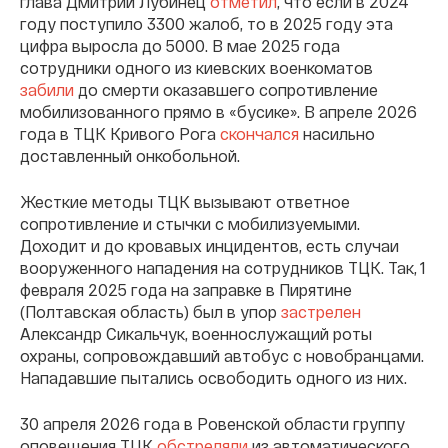
глава Дмитрий Лубинец
отметил
, что если в 2024
году поступило 3300 жалоб, то в 2025 году эта
цифра выросла до 5000. В мае 2025 года
сотрудники одного из киевских военкоматов
забили
до смерти оказавшего сопротивление
мобилизованного прямо в «бусике». В апреле 2026
года в ТЦК Кривого Рога
скончался
насильно
доставленный онкобольной.
Жесткие методы ТЦК вызывают ответное
сопротивление и стычки с мобилизуемыми.
Доходит и до кровавых инцидентов, есть случаи
вооруженного нападения на сотрудников ТЦК. Так, 1
февраля 2025 года на заправке в Пирятине
(Полтавская область) был в упор
застрелен
Александр Сикальчук, военнослужащий роты
охраны, сопровождавший автобус с новобранцами.
Нападавшие пытались освободить одного из них.
30 апреля 2026 года в Ровенской области группу
оповещения ТЦК
обстреляли
из автоматического