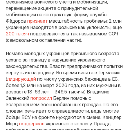
механизмов воинского учета и мобилизации,
перемещение акцента с принудительной
мобилизации на контрактную форму службы.
Фëдоров
признает
масштабность проблемы: 2 млн
украинцев находятся в розыске как уклонисты, еще
200 тысяч
подозреваются в так называемом СОЧ
(самовольном оставлении части).
Немало молодых украинцев призывного возраста
уехало за границу в нарушение украинского
законодательства. Власти предпринимают попытки
вернуть их на родину. Во время визита в Германию
(
лидирующей
по числу украинских беженцев в ЕС,
более 1,2 млн на март 2026 года, из них мужчины в
возрасте 18–63 лет — 349,5 тысячи) Владимир
Зеленский
попросил
Берлин помочь с
возвращением военнообязанных граждан. По его
словам, речь идет о справедливости, ведь многие
бойцы ВСУ на фронте нуждаются в смене. Канцлер
Мерц
поддержал
украинского коллегу. Правда,
действенных механизмов подобного возвращения