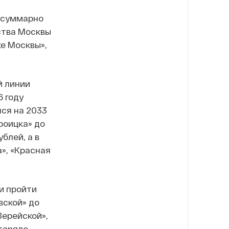
— суммарно
тва Москвы
ке Москвы»,
й линии
 году
лся на 2033
роицка» до
блей, а в
», «Красная
и пройти
вской» до
Верейской»,
теряло