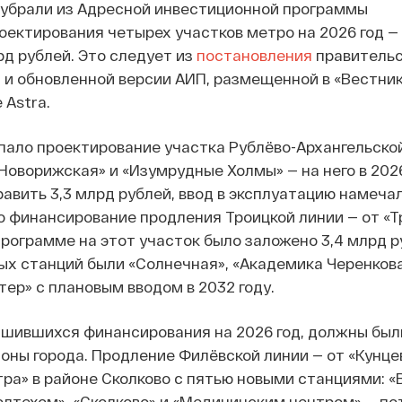
 убрали из Адресной инвестиционной программы
ектирования четырех участков метро на 2026 год 
рд рублей. Это следует из
постановления
правительс
я и обновленной версии АИП, размещенной в «Вестни
Astra.
пало проектирование участка Рублёво-Архангельско
оворижская» и «Изумрудные Холмы» — на него в 2026
авить 3,3 млрд рублей, ввод в эксплуатацию намеча
о финансирование продления Троицкой линии — от «Т
программе на этот участок было заложено 3,4 млрд ру
х станций были «Солнечная», «Академика Черенкова
тер» с плановым вводом в 2032 году.
ишившихся финансирования на 2026 год, должны был
оны города. Продление Филёвской линии — от «Кунце
ра» в районе Сколково с пятью новыми станциями: «
олтехом», «Сколково» и «Медицинским центром» — по