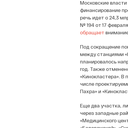
Московские власти
финансирование про
речь идет о 24,3 мл
№ 194 от 17 феврал
обращает
внимание 
Под сокращение по
между станциями «Н
планировалось напр
год. Также отменен
«Кинокластера». В 
числе проектируемы
Пахра» и «Киноклас
Еще два участка, л
через западные рай
«Медицинского цент
«Беловежской», «Ск