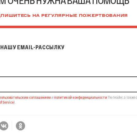
М ОЧЕНЬ НУЖНА ВАША ПОМОЩЬ
ПИШИТЕСЬ НА РЕГУЛЯРНЫЕ ПОЖЕРТВОВАНИЯ
НАШУ EMAIL-РАССЫЛКУ
il-рассылку
пользовательским соглашением
и
политикой конфиденциальности
The Insider,
а также 
f Service
).