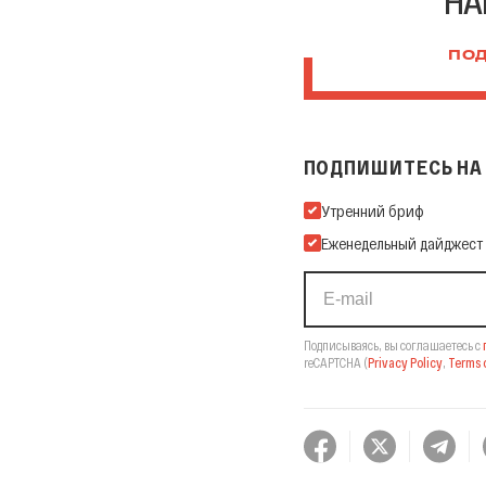
НА
ПОД
ПОДПИШИТЕСЬ НА 
Подпишитесь на нашу Ema
Утренний бриф
Еженедельный дайджест
Подписываясь, вы соглашаетесь с
reCAPTCHA
(
Privacy Policy
,
Terms o