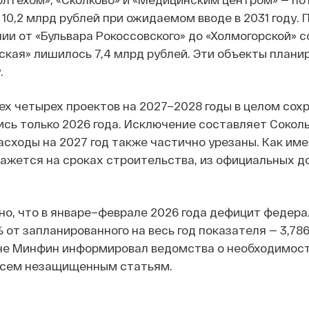
10,2 млрд рублей при ожидаемом вводе в 2031 году.
ии от «Бульвара Рокоссовского» до «Холмогорской» 
ская» лишилось 7,4 млрд рублей. Эти объекты плани
.
х четырех проектов на 2027–2028 годы в целом сох
сь только 2026 года. Исключение составляет Сокол
расходы на 2027 год также частично урезаны. Как им
ажется на сроках строительства, из официальных д
но, что в январе–феврале 2026 года дефицит федера
 от запланированного на весь год показателя — 3,78
оне Минфин информировал ведомства о необходимост
 всем незащищенным статьям.