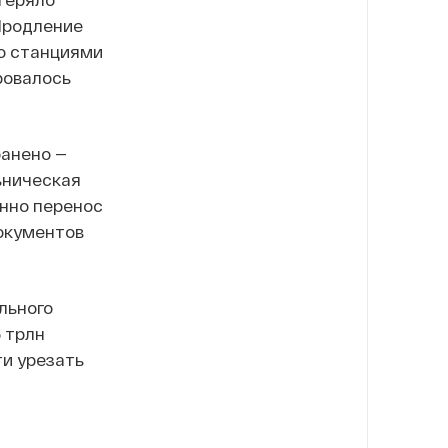
 Продление
со станциями
ровалось
ранено —
ьническая
енно перенос
окументов
льного
6 трлн
и урезать