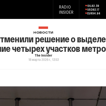
OIL
82.38
RADIO
USD
82.17
INSIDER
EUR
94.84
НОВОСТИ
тменили решение о выделе
ие четырех участков метро 
The Insider
18 марта 2026 г., 13:53