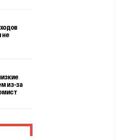
сходов
 не
низкие
ем из-за
номист