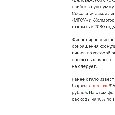
наибольшую сумму: 
Сокольнической лин
«МГСУ» и «Холмогор
открыть в 2030 году
Финансирование все
сокращения коснули
линия, по которой 
проектных работ ск
не следует.
Ранее стало извест
бюджета
достиг
91%
рублей. На этом ф
расходы на 10% по