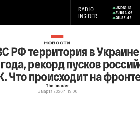
USD
81.41
RADIO
EUR
94.06
INSIDER
OIL
83.49
НОВОСТИ
С РФ территория в Украине
 года, рекорд пусков росси
. Что происходит на фронт
The Insider
3 марта 2026 г., 19:06