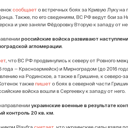
тенок
сообщает
о встречных боях за Кривую Луку на
Донца. Также, по его сведениям, ВС РФ ведут бои за 
ерска и уже заняли Фёдоровку Вторую к западу от не
равлении
российские войска развивают наступлени
ноградской агломерации
.
ет
, что ВС РФ продвинулись к северу от Ровного меж
6 года — Красноармейск) и Мирноградом (до 2016 год
влению на Родинское, а также в Гришине, к северо-з
 Котенок также
пишет
о боях в северной части Гриши
сийские войска вошли в Сергеевку к западу от него.
направлении
украинские военные в результате кон
й контроль 20 кв. км
.
ником Playfra
считает
, что украинские силы взяли п