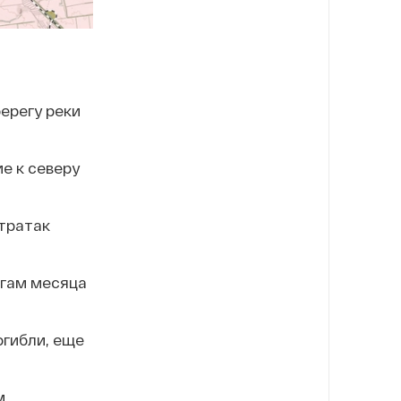
ерегу реки
е к северу
тратак
огам месяца
огибли, еще
м