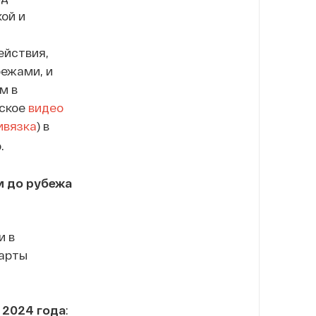
ой и
.
ействия,
ежами, и
м в
нское
видео
ивязка
) в
.
и до рубежа
и в
карты
 2024 года
: