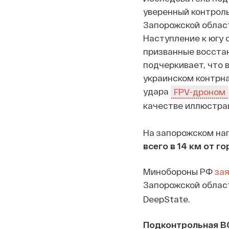
уверенный контроль
Запорожской област
Наступление к югу 
призванные восста
подчеркивает, что 
украинском контрна
удара
FPV-дроном
качестве иллюстрац
На запорожском на
всего в 14 км от г
Минобороны РФ
за
Запорожской области
DeepState.
Подконтрольная ВС