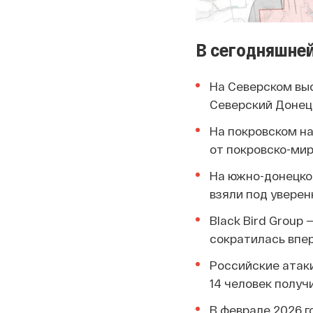
В сегодняшней
На Северском выс
Северский Донец
На покровском на
от покровско-ми
На южно-донецко
взяли под уверен
Black Bird Group
сократилась впер
Российские атаки
14 человек получ
В феврале 2026 г