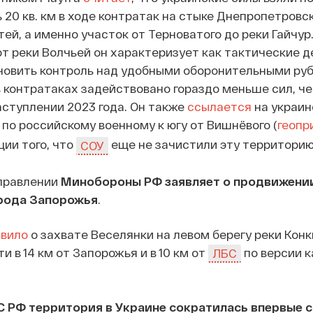
 20 кв. км в ходе контратак на стыке Днепропетровск
ей, а именно участок от Терноватого до реки Гайчур
от реки Волчьей он характеризует как тактические д
новить контроль над удобными оборонительными руб
в контратаках задействовано гораздо меньше сил, че
ступлении 2023 года. Он также
ссылается
на украи
по российскому военному к югу от Вишнёвого (
геопр
ии того, что
еще не зачистили эту территорию
СОУ
правлении
Минобороны РФ заявляет о продвижени
орода Запорожья
.
явило
о захвате Веселянки на левом берегу реки Конк
 в 14 км от Запорожья и в 10 км от
по версии 
ЛБС
 РФ территория в Украине сократилась впервые с