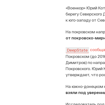
«Военкор» Юрий Ко
берегу Северского 
к юго-западу от Сев
На покровском нап
от покровско-мир
сообща
DeepState
Покровском (до 201
Димитров) по напра
Покровского. Юрий
утверждает, что рос
На южно-донецком 
взяли под уверенны
Исследователь под 