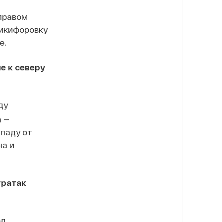
 правом
Никифоровку
е.
е к северу
ду
а —
ападу от
на и
тратак
од