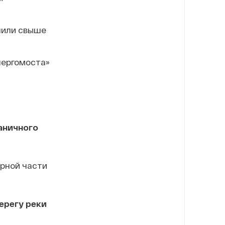
чили свыше
нергомоста»
аничного
ерной части
ерегу реки