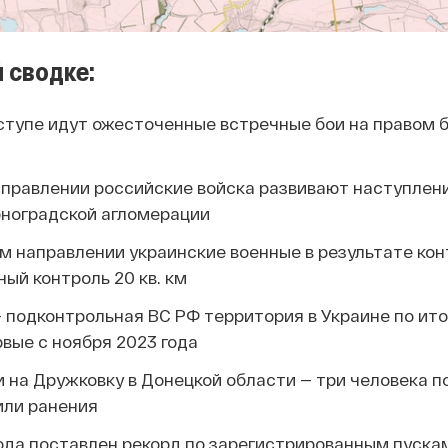
 сводке:
тупе идут ожесточенные встречные бои на правом б
правлении российские войска развивают наступлени
рноградской агломерации
м направлении украинские военные в результате кон
ный контроль 20 кв. км
 — подконтрольная ВС РФ территория в Украине по ит
вые с ноября 2023 года
 на Дружковку в Донецкой области — три человека п
или ранения
ода поставлен рекорд по зарегистрированным пуска