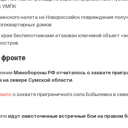
с УМПК
раинского налета на Новороссийск повреждения полу
ногоквартирных домов
 крае беспилотниками атакован ключевой объект «э
уостров
 фронте
лении
Минобороны РФ отчиталось о захвате пригр
а на севере Сумской области
.
явило
о захвате приграничного села Бобылевка в сев
упе
идут ожесточенные встречные бои на правом б