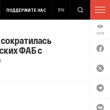
ПОДДЕРЖИТЕ НАС
EN
3226
 сократилась
йских ФАБ с
е