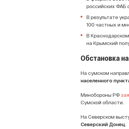
российских ФАБ 
В результате ук
100 частных и м
В Краснодарском
на Крымский пол
Обстановка на
На сумском направ
населенного пункт
Минобороны РФ
за
Сумской области.
На Северском выст
Северский Донец
.