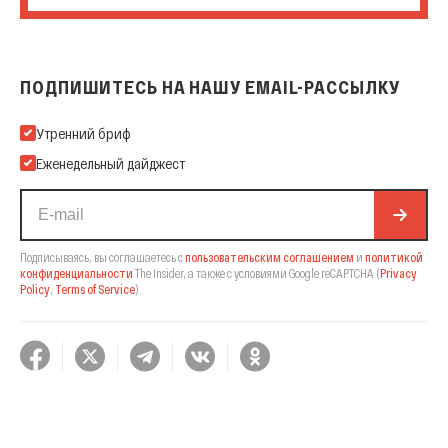
ПОДПИШИТЕСЬ НА НАШУ EMAIL-РАССЫЛКУ
Подпишитесь на нашу Email-рассылку
Утренний бриф
Еженедельный дайджест
Подписываясь, вы соглашаетесь с
пользовательским соглашением
и
политикой
конфиденциальности
The Insider,
а также с условиями Google reCAPTCHA
(
Privacy
Policy
,
Terms of Service
).