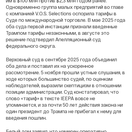
им в $100 млн против $2,3 млн годом ранее.
Одновременно группа малых предприятий во главе
с компанией V.O.S. Selections оспорила тарифы в
Суде по международной торговле. В мае 2025 года
оба суда первой инстанции признали введенные
Трампом тарифы незаконными, в августе это
решение подтвердил Апелляционный суд
федерального округа.
Верховный суд в сентябре 2025 года объединил
оба дела и поставил их на ускоренное
рассмотрение. 5 ноября прошли устные слушания, в
ходе которых большинство судей, по оценкам
наблюдателей, выразили скептицизм в отношении
позиции администрации. Суд констатировал, что
слово «тариф» в тексте IEEPA вовсе не
упоминается, и за почти 50 лет действия закона ни
один президент до Трампа не прибегал к нему для
введения пошлин.
Белый дом заявил, что намерен оперативно