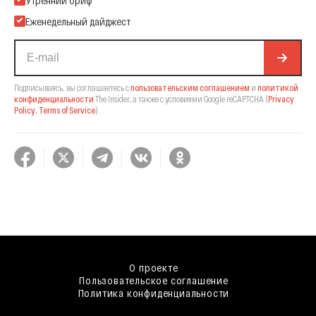
Еженедельный дайджест
Подписываясь, вы соглашаетесь с
пользовательским соглашением
и
политикой
конфиденциальности
The Insider,
а также с условиями Google reCAPTCHA
(
Privacy
Policy
,
Terms of Service
).
О проекте
Пользовательское соглашение
Политика конфиденциальности