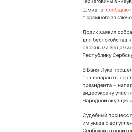
Герцеговины в «не
Шмидта,
сообщают
тюремного заключен
Додик заявил собра
для беспокойства н
сложными вещами». 
Республику Сербск
В Баня-Луке прошел
транспаранты со сл
президента — напад
видеоэкрану участн
Народной скупщины
Судебный процесс 
им указа о вступле
Сербской относите