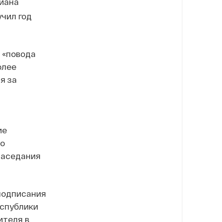
иана
учил год
 «повода
олее
я за
ие
По
заседания
 подписания
еспублики
ителя в