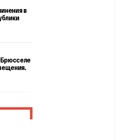
винения в
ублики
в Брюсселе
вещения.