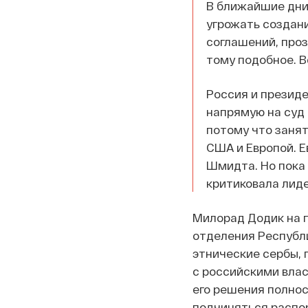
В ближайшие дни
угрожать создан
соглашений, проз
тому подобное. Вс
Россия и президе
напрямую на суд 
потому что заня
США и Европой. 
Шмидта. Но пока
критиковала лиде
Милорад Додик на 
отделения Республи
этнические сербы,
с российскими влас
его решения полнос
подчиняться распор