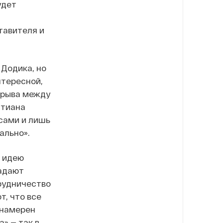
удет
тавителя и
 Додика, но
нтересной,
зрыва между
стиана
сами и лишь
ально».
т идею
ладают
рудничество
, что все
 намерен
» — так в