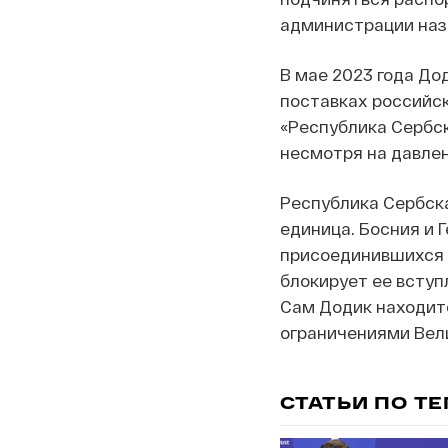
администрации наз
В мае 2023 года До
поставках российск
«Республика Сербск
несмотря на давлен
Республика Сербска
единица. Босния и Г
присоединившихся 
блокирует ее вступ
Сам Додик находитс
ограничениями Вел
СТАТЬИ ПО Т