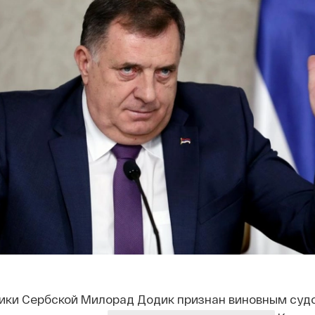
ики Сербской Милорад Додик признан виновным суд