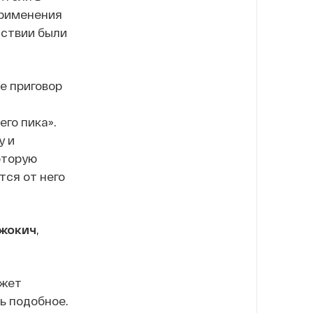
применения
дствии были
е приговор
го пика».
у и
оторую
ся от него
Джокич
,
ожет
ь подобное.