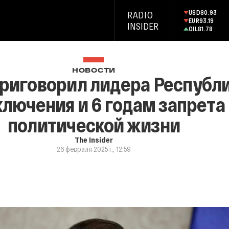
USD
80.93
RADIO
EUR
93.19
INSIDER
OIL
81.78
НОВОСТИ
приговорил лидера Республ
ключения и 6 годам запрета 
политической жизни
The Insider
26 февраля 2025 г., 12:59