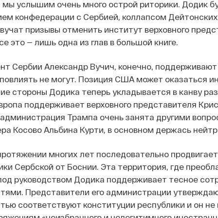
 мы услышим очень много острой риторики. Додик б
ием конфедерации с Сербией, коллапсом Дейтонских
вучат призывы отменить институт верховного предс
е это — лишь одна из глав в большой книге.
нт Сербии Александр Вучич, конечно, поддерживают
повлиять не могут. Позиция США может оказаться и
тие стороны Додика теперь укладывается в канву ра
Европа поддерживает верховного представителя Кри
 администрация Трампа очень занята другими вопро
ра Косово Альбина Курти, в основном держась нейтр
протяжении многих лет последовательно продвигае
ки Сербской от Боснии. Эта территория, где преоб
 под руководством Додика поддерживает тесное сот
тями. Представители его администрации утверждают
тью соответствуют конституции республики и он не
яжениям «неизбранного и нелегитимного иностранца