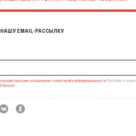
НАШУ EMAIL-РАССЫЛКУ
il-рассылку
пользовательским соглашением
и
политикой конфиденциальности
The Insider,
а также 
f Service
).