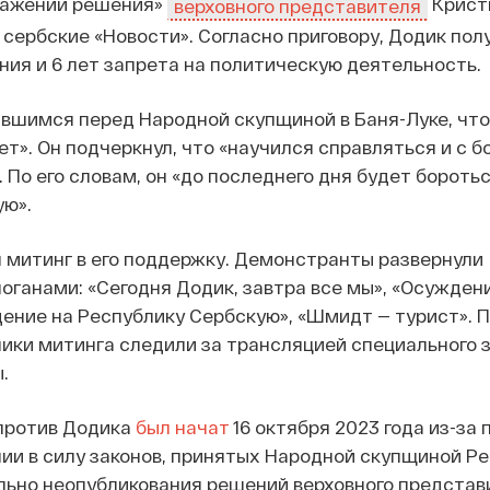
уважении решения»
Крист
верховного представителя
сербские «Новости». Согласно приговору, Додик пол
ия и 6 лет запрета на политическую деятельность.
вшимся перед Народной скупщиной в Баня-Луке, что
ет». Он подчеркнул, что «научился справляться и с б
По его словам, он «до последнего дня будет боротьс
ую».
 митинг в его поддержку. Демонстранты развернули
оганами: «Сегодня Додик, завтра все мы», «Осужден
ение на Республику Сербскую», «Шмидт — турист». 
ики митинга следили за трансляцией специального 
.
против Додика
был начат
16 октября 2023 года из-за
нии в силу законов, принятых Народной скупщиной Р
льно неопубликования решений верховного представ