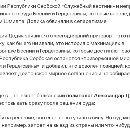
ии Республики Сербской «Служебный вестник» и не
онного суда Боснии и Герцеговины, которые впосле
 Шмидта. Додика обвиняли в сепаратизме.
ии Додик заявил, что «сегодняшний приговор — это н
, как бы его ни звали, это история о махинациях в
рядке Боснии и Герцеговины, которые достигают свое
 Республика Сербская останется «приверженной мир
 и Герцеговины», и добавил, что доволен позицией, к
вляет Дейтонское мирное соглашение и не собирает
е с The Insider балканский
политолог Александар 
естовывать сразу после решения суда:
у на решение, оно еще не вступило в силу. Но суд м
, например, запрет на выезд из страны или что-нибуд