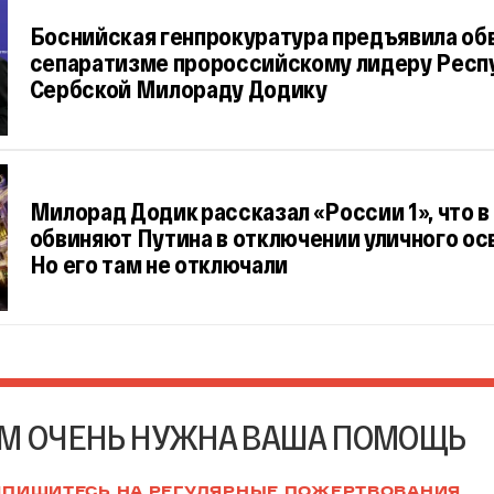
Боснийская генпрокуратура предъявила об
сепаратизме пророссийскому лидеру Респ
Сербской Милораду Додику
Милорад Додик рассказал «России 1», что 
обвиняют Путина в отключении уличного ос
Но его там не отключали
М ОЧЕНЬ НУЖНА ВАША ПОМОЩЬ
ПИШИТЕСЬ НА РЕГУЛЯРНЫЕ ПОЖЕРТВОВАНИЯ