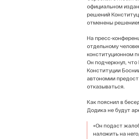
официальном издан
решений Конституци
отменены решением
На пресс-конференц
отдельному человеку
конституционном по
Он подчеркнул, что
Конституции Боснии
автономии предоста
отказываться.
Как пояснил в бесед
Додика не будут ар
«Он подаст жалоб
наложить на него