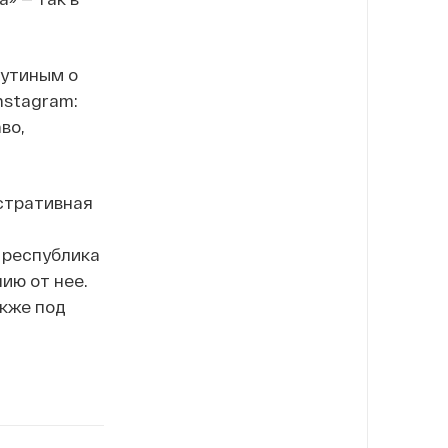
Путиным о
nstagram:
во,
истративная
 республика
ию от нее.
акже под