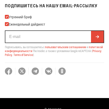
ПОДПИШИТЕСЬ НА НАШУ EMAIL-РАССЫЛКУ
Подпишитесь на нашу Email-рассылку
Утренний бриф
Еженедельный дайджест
Подписываясь, вы соглашаетесь с
пользовательским соглашением
и
политикой
конфиденциальности
The Insider,
а также с условиями Google reCAPTCHA
(
Privacy
Policy
,
Terms of Service
).